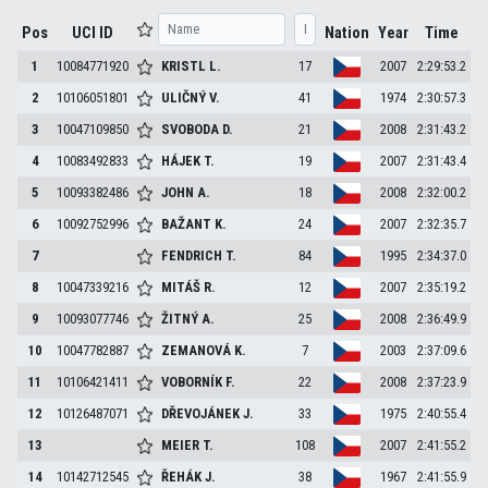
Pos
UCI ID
Nation
Year
Time
1
10084771920
KRISTL
L.
17
2007
2:29:53.2
2
10106051801
ULIČNÝ
V.
41
1974
2:30:57.3
3
10047109850
SVOBODA
D.
21
2008
2:31:43.2
4
10083492833
HÁJEK
T.
19
2007
2:31:43.4
5
10093382486
JOHN
A.
18
2008
2:32:00.2
6
10092752996
BAŽANT
K.
24
2007
2:32:35.7
7
FENDRICH
T.
84
1995
2:34:37.0
8
10047339216
MITÁŠ
R.
12
2007
2:35:19.2
9
10093077746
ŽITNÝ
A.
25
2008
2:36:49.9
10
10047782887
ZEMANOVÁ
K.
7
2003
2:37:09.6
11
10106421411
VOBORNÍK
F.
22
2008
2:37:23.9
12
10126487071
DŘEVOJÁNEK
J.
33
1975
2:40:55.4
13
MEIER
T.
108
2007
2:41:55.2
14
10142712545
ŘEHÁK
J.
38
1967
2:41:55.9