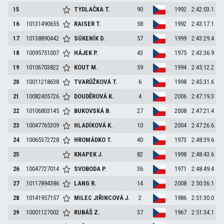
15
TYDLAČKA
T.
90
1992
2:42:03.1
16
10131490655
RAISER
T.
58
1992
2:43:17.1
17
10138890442
SÚKENÍK
D.
57
1999
2:43:29.4
18
10095751007
HÁJEK
P.
43
1975
2:43:36.9
19
10106703822
KOUT
M.
59
1994
2:45:12.2
20
10011218638
TVARŮŽKOVÁ
T.
6
1998
2:45:31.6
21
10082405726
DOUDĚROVÁ
K.
4
2006
2:47:19.3
22
10106803145
BUKOVSKÁ
B.
27
2008
2:47:21.4
23
10047765309
HLADÍKOVÁ
K.
10
2004
2:47:26.6
24
10065372728
HROMÁDKO
T.
40
1973
2:48:39.6
25
KNAPEK
J.
82
1998
2:48:43.6
26
10047727014
SVOBODA
P.
36
1971
2:48:49.4
27
10117894386
LANG
R.
14
2008
2:50:36.1
28
10141957157
MILEC JIŘINCOVÁ
J.
2
1986
2:51:30.0
29
10001127002
RUBÁŠ
Z.
37
1967
2:51:34.1