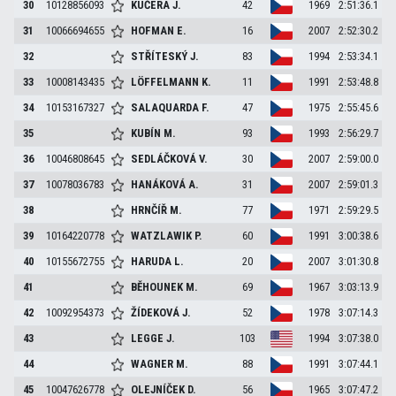
30
10128856093
KUČERA
J.
42
1969
2:51:36.1
31
10066694655
HOFMAN
E.
16
2007
2:52:30.2
32
STŘÍTESKÝ
J.
83
1994
2:53:34.1
33
10008143435
LÖFFELMANN
K.
11
1991
2:53:48.8
34
10153167327
SALAQUARDA
F.
47
1975
2:55:45.6
35
KUBÍN
M.
93
1993
2:56:29.7
36
10046808645
SEDLÁČKOVÁ
V.
30
2007
2:59:00.0
37
10078036783
HANÁKOVÁ
A.
31
2007
2:59:01.3
38
HRNČÍŘ
M.
77
1971
2:59:29.5
39
10164220778
WATZLAWIK
P.
60
1991
3:00:38.6
40
10155672755
HARUDA
L.
20
2007
3:01:30.8
41
BĚHOUNEK
M.
69
1967
3:03:13.9
42
10092954373
ŽÍDEKOVÁ
J.
52
1978
3:07:14.3
43
LEGGE
J.
103
1994
3:07:38.0
44
WAGNER
M.
88
1991
3:07:44.1
45
10047626778
OLEJNÍČEK
D.
56
1965
3:07:47.2