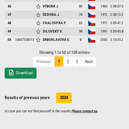
46
VÝBORA
J.
80
1965
3:08:07.0
47
ŠEDIVKA
J.
74
1972
3:08:13.2
48
CHALOUPKA
P.
63
1971
3:09:41.2
49
SILOVSKÝ
V.
98
1991
3:09:45.8
50
10047358515
DRBOHLAVOVÁ
E.
8
2003
3:10:35.2
Showing 1 to 50 of 108 entries
1
Previous
2
3
Next
Download
Results of previous years:
2024
In case you can not find yourself in the results
Please contact us
.