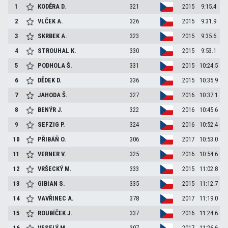
1
KODĚRA
D.
321
2015
9:15.4
2
VLČEK
A.
326
2015
9:31.9
3
SKRBEK
A.
323
2015
9:35.6
4
STROUHAL
K.
330
2015
9:53.1
5
PODHOLA
Š.
331
2015
10:24.5
6
DĚDEK
D.
336
2015
10:35.9
7
JAHODA
Š.
327
2016
10:37.1
8
BENÝR
J.
322
2016
10:45.6
9
SEFZIG
P.
324
2016
10:52.4
10
PŘIBÁŇ
O.
306
2017
10:53.0
11
VERNER
V.
325
2016
10:54.6
12
VRŠECKÝ
M.
333
2015
11:02.8
13
GIBIAN
S.
335
2015
11:12.7
14
VAVŘINEC
A.
378
2017
11:19.0
15
ROUBÍČEK
J.
337
2016
11:24.6
16
VESELÝ
M.
307
2017
11:26.6