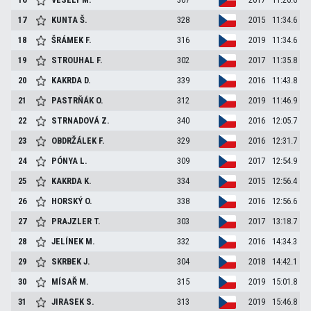
17
KUNTA
Š.
328
2015
11:34.6
18
ŠRÁMEK
F.
316
2019
11:34.6
19
STROUHAL
F.
302
2017
11:35.8
20
KAKRDA
D.
339
2016
11:43.8
21
PASTRŇÁK
O.
312
2019
11:46.9
22
STRNADOVÁ
Z.
340
2016
12:05.7
23
OBDRŽÁLEK
F.
329
2016
12:31.7
24
PÓNYA
L.
309
2017
12:54.9
25
KAKRDA
K.
334
2015
12:56.4
26
HORSKÝ
O.
338
2016
12:56.6
27
PRAJZLER
T.
303
2017
13:18.7
28
JELÍNEK
M.
332
2016
14:34.3
29
SKRBEK
J.
304
2018
14:42.1
30
MÍSAŘ
M.
315
2019
15:01.8
31
JIRASEK
S.
313
2019
15:46.8