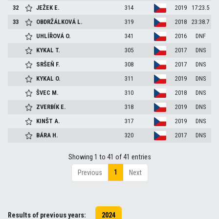
32
JEŽEK
E.
314
2019
17:23.5
33
OBDRŽÁLKOVÁ
L.
319
2018
23:38.7
UHLÍŘOVÁ
O.
341
2016
DNF
KYKAL
T.
305
2017
DNS
SRŠEŇ
F.
308
2017
DNS
KYKAL
O.
311
2019
DNS
ŠVEC
M.
310
2018
DNS
ZVERBÍK
E.
318
2019
DNS
KINŠT
A.
317
2019
DNS
BÁRA
H.
320
2017
DNS
Showing 1 to 41 of 41 entries
1
Previous
Next
Results of previous years:
2024