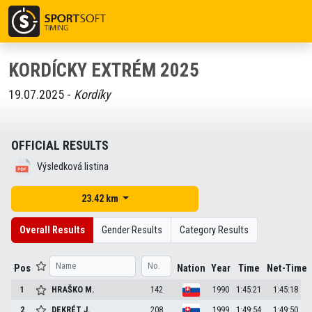
KORDÍCKY EXTRÉM 2025
19.07.2025 -
Kordíky
OFFICIAL RESULTS
Výsledková listina
23.42 km
Overall Results
Gender Results
Category Results
Pos
Nation
Year
Time
Net-Time
1
HRAŠKO
M.
142
1990
1:45:21
1:45:18
2
DEKRÉT
J.
208
1999
1:49:54
1:49:50