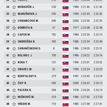
34
MORAVČÍK
J.
250
1984
2:21:46
2:21:43
35
MARUŠKOVÁ
J.
293
1990
2:22:45
2:22:42
36
CHRAMCOVÁ
M.
696
2000
2:23:03
2:22:53
37
DOBROTA
B.
37
1977
2:23:08
2:22:58
38
CAPEK
M.
702
1984
2:23:26
2:23:10
39
ONDRUŠKA
N.
595
1986
2:23:59
2:23:49
40
CHRANČOKOVÁ
D.
8
1986
2:24:05
2:23:51
41
ROLINEC
J.
700
1986
2:24:23
2:24:16
42
KOKA
T.
151
1996
2:25:01
2:24:52
43
ORAVEC
M.
32
1990
2:25:24
2:25:20
44
KIRIPOLSKY
D.
279
1991
2:25:45
2:25:29
45
ČIEF
R.
285
2000
2:26:23
2:26:15
46
PACERA
R.
284
1978
2:26:26
2:26:19
47
MIŠKOVIČ
M.
519
1986
2:27:42
2:27:30
48
VREDIK
M.
710
1985
2:27:48
2:27:41