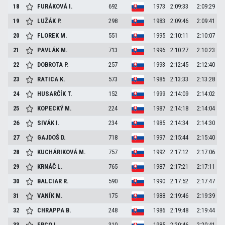
18
FURÁKOVÁ
I.
692
1973
2:09:33
2:09:29
19
LUŽÁK
P.
298
1983
2:09:46
2:09:41
20
FLOREK
M.
551
1995
2:10:11
2:10:07
21
PAVLÁK
M.
713
1996
2:10:27
2:10:23
22
DOBROTA
P.
257
1993
2:12:45
2:12:40
23
RATICA
K.
573
1985
2:13:33
2:13:28
24
HUSARČÍK
T.
152
1999
2:14:09
2:14:02
25
KOPECKÝ
M.
224
1987
2:14:18
2:14:04
26
SIVÁK
I.
234
1985
2:14:34
2:14:30
27
GAJDOŠ
D.
718
1997
2:15:44
2:15:40
28
KUCHÁRIKOVÁ
M.
757
1992
2:17:12
2:17:06
29
KRNÁČ
L.
765
1987
2:17:21
2:17:11
30
BALCIAR
R.
590
1990
2:17:52
2:17:47
31
VANÍK
M.
175
1988
2:19:46
2:19:39
32
CHRAPPA
B.
248
1986
2:19:48
2:19:44
33
FRCO
L.
310
1985
2:20:46
2:20:41