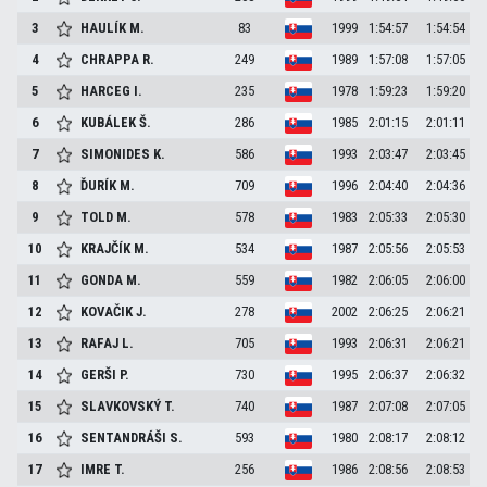
3
HAULÍK
M.
83
1999
1:54:57
1:54:54
4
CHRAPPA
R.
249
1989
1:57:08
1:57:05
5
HARCEG
I.
235
1978
1:59:23
1:59:20
6
KUBÁLEK
Š.
286
1985
2:01:15
2:01:11
7
SIMONIDES
K.
586
1993
2:03:47
2:03:45
8
ĎURÍK
M.
709
1996
2:04:40
2:04:36
9
TOLD
M.
578
1983
2:05:33
2:05:30
10
KRAJČÍK
M.
534
1987
2:05:56
2:05:53
11
GONDA
M.
559
1982
2:06:05
2:06:00
12
KOVAČIK
J.
278
2002
2:06:25
2:06:21
13
RAFAJ
L.
705
1993
2:06:31
2:06:21
14
GERŠI
P.
730
1995
2:06:37
2:06:32
15
SLAVKOVSKÝ
T.
740
1987
2:07:08
2:07:05
16
SENTANDRÁŠI
S.
593
1980
2:08:17
2:08:12
17
IMRE
T.
256
1986
2:08:56
2:08:53