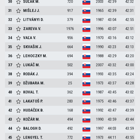
30
ŠUĽAK
M.
720
2003
42:39
42:32
31
MIŠLEJ
J.
917
1965
42:39
42:31
32
LITVÁNYI
D.
379
1987
43:04
42:55
33
ZAREVA
V.
1976
1996
43:07
42:51
34
VAĽA
V.
956
1970
43:16
43:12
35
SKVAŠIK
J.
664
1990
43:23
43:13
36
LEHOCZKY
M.
694
1988
43:29
43:20
37
LUKÁČ
M.
502
2007
43:32
43:00
38
RODÁK
J.
394
1993
43:35
43:24
39
DŽUBARA
M.
25
1973
43:37
43:28
40
KOVAL
T.
362
1987
43:45
43:02
41
LAKATOŠ
P.
283
1975
43:46
43:37
42
HUDÁČEK
B.
168
1992
43:47
43:39
43
KOŽÁR
M.
494
1990
43:59
43:44
44
BALOGH
D.
492
1997
44:03
43:59
45
LENGYEL
T.
772
1973
44:11
43:55