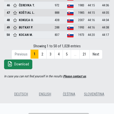
46
ČEREVKA
T.
972
1983
44:15
44:06
47
KOŠTIAL
L.
888
1985
44:15
44:05
48
KOKUĽA
O.
438
2007
44:16
44:04
49
BUTKAY
P.
288
1993
44:16
44:08
50
KOCAN
M.
837
1973
44:20
44:17
Showing 1 to 50 of 1,028 entries
1
Previous
2
3
4
5
…
21
Next
Download
In case you can not find yourself in the results
Please contact us
.
DEUTSCH
ENGLISH
ČEŠTINA
SLOVENŠTINA