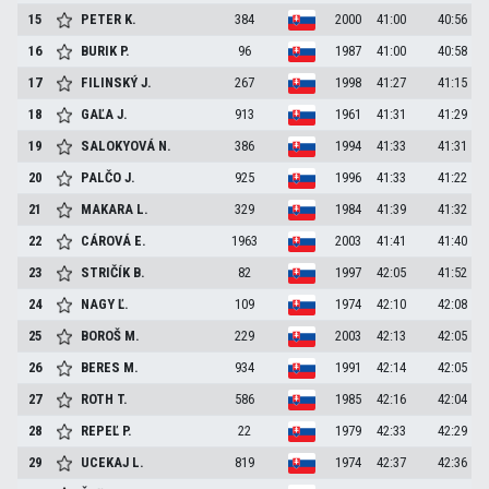
15
PETER
K.
384
2000
41:00
40:56
16
BURIK
P.
96
1987
41:00
40:58
17
FILINSKÝ
J.
267
1998
41:27
41:15
18
GAĽA
J.
913
1961
41:31
41:29
19
SALOKYOVÁ
N.
386
1994
41:33
41:31
20
PALČO
J.
925
1996
41:33
41:22
21
MAKARA
L.
329
1984
41:39
41:32
22
CÁROVÁ
E.
1963
2003
41:41
41:40
23
STRIČÍK
B.
82
1997
42:05
41:52
24
NAGY
Ľ.
109
1974
42:10
42:08
25
BOROŠ
M.
229
2003
42:13
42:05
26
BERES
M.
934
1991
42:14
42:05
27
ROTH
T.
586
1985
42:16
42:04
28
REPEĽ
P.
22
1979
42:33
42:29
29
UCEKAJ
L.
819
1974
42:37
42:36