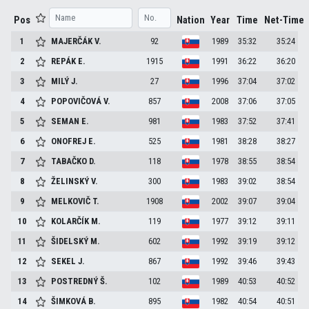
Pos
Nation
Year
Time
Net-Time
1
MAJERČÁK
V.
92
1989
35:32
35:24
2
REPÁK
E.
1915
1991
36:22
36:20
3
MILÝ
J.
27
1996
37:04
37:02
4
POPOVIČOVÁ
V.
857
2008
37:06
37:05
5
SEMAN
E.
981
1983
37:52
37:41
6
ONOFREJ
E.
525
1981
38:28
38:27
7
TABAČKO
D.
118
1978
38:55
38:54
8
ŽELINSKÝ
V.
300
1983
39:02
38:54
9
MELKOVIČ
T.
1908
2002
39:07
39:04
10
KOLARČÍK
M.
119
1977
39:12
39:11
11
ŠIDELSKÝ
M.
602
1992
39:19
39:12
12
SEKEL
J.
867
1992
39:46
39:43
13
POSTREDNÝ
Š.
102
1989
40:53
40:52
14
ŠIMKOVÁ
B.
895
1982
40:54
40:51