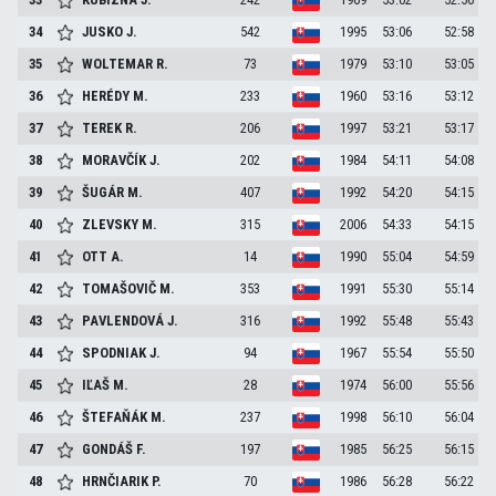
34
JUSKO
J.
542
1995
53:06
52:58
35
WOLTEMAR
R.
73
1979
53:10
53:05
36
HERÉDY
M.
233
1960
53:16
53:12
37
TEREK
R.
206
1997
53:21
53:17
38
MORAVČÍK
J.
202
1984
54:11
54:08
39
ŠUGÁR
M.
407
1992
54:20
54:15
40
ZLEVSKY
M.
315
2006
54:33
54:15
41
OTT
A.
14
1990
55:04
54:59
42
TOMAŠOVIČ
M.
353
1991
55:30
55:14
43
PAVLENDOVÁ
J.
316
1992
55:48
55:43
44
SPODNIAK
J.
94
1967
55:54
55:50
45
IĽAŠ
M.
28
1974
56:00
55:56
46
ŠTEFAŇÁK
M.
237
1998
56:10
56:04
47
GONDÁŠ
F.
197
1985
56:25
56:15
48
HRNČIARIK
P.
70
1986
56:28
56:22