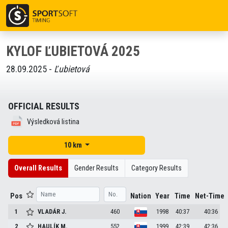
KYLOF ĽUBIETOVÁ 2025
28.09.2025 -
Ľubietová
OFFICIAL RESULTS
Výsledková listina
10 km
Overall Results
Gender Results
Category Results
Pos
Nation
Year
Time
Net-Time
1
VLADÁR
J.
460
1998
40:37
40:36
2
HAULÍK
M.
552
1999
42:39
42:36