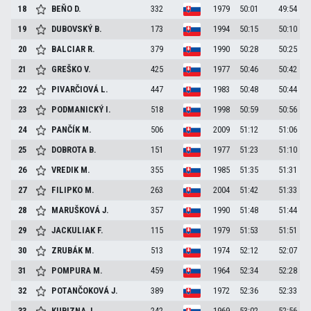
18
BEŇO
D.
332
1979
50:01
49:54
19
DUBOVSKÝ
B.
173
1994
50:15
50:10
20
BALCIAR
R.
379
1990
50:28
50:25
21
GREŠKO
V.
425
1977
50:46
50:42
22
PIVARČIOVÁ
L.
447
1983
50:48
50:44
23
PODMANICKÝ
I.
518
1998
50:59
50:56
24
PANČÍK
M.
506
2009
51:12
51:06
25
DOBROTA
B.
151
1977
51:23
51:10
26
VREDIK
M.
355
1985
51:35
51:31
27
FILIPKO
M.
263
2004
51:42
51:33
28
MARUŠKOVÁ
J.
357
1990
51:48
51:44
29
JACKULIAK
F.
115
1979
51:53
51:51
30
ZRUBÁK
M.
513
1974
52:12
52:07
31
POMPURA
M.
459
1964
52:34
52:28
32
POTANČOKOVÁ
J.
389
1972
52:36
52:33
33
KUBIZNA
J.
242
1969
53:02
52:56