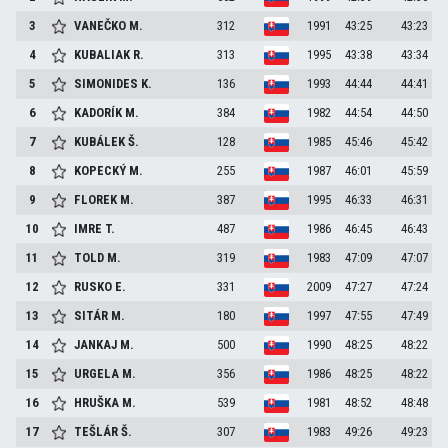
3
VANEČKO
M.
312
1991
43:25
43:23
4
KUBALIAK
R.
313
1995
43:38
43:34
5
SIMONIDES
K.
136
1993
44:44
44:41
6
KADORÍK
M.
384
1982
44:54
44:50
7
KUBÁLEK
Š.
128
1985
45:46
45:42
8
KOPECKÝ
M.
255
1987
46:01
45:59
9
FLOREK
M.
387
1995
46:33
46:31
10
IMRE
T.
487
1986
46:45
46:43
11
TOLD
M.
319
1983
47:09
47:07
12
RUSKO
E.
331
2009
47:27
47:24
13
SITÁR
M.
180
1997
47:55
47:49
14
JANKAJ
M.
500
1990
48:25
48:22
15
URGELA
M.
356
1986
48:25
48:22
16
HRUŠKA
M.
539
1981
48:52
48:48
17
TEŠLÁR
Š.
307
1983
49:26
49:23