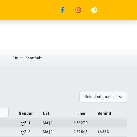
Timing:
SportSoft
Gender
Cat.
Time
Behind
| 1
MA | 1
1:52:27.9
| 2
MA | 2
1:59:04.3
+6:36.3