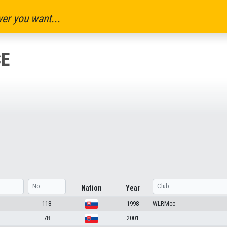
er you want...
E
Nation
Year
118
1998
WLRMcc
78
2001