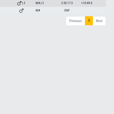
| 3
MA | 3
2:03:17.3
+10:49.4
MA
DNF
1
Previous
Next