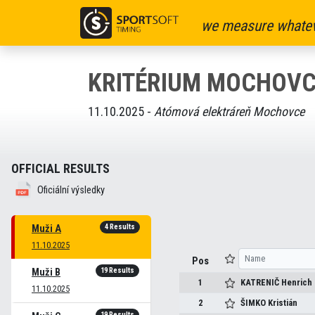
we measure whatev
KRITÉRIUM MOCHOVC
11.10.2025 -
Atómová elektráreň Mochovce
OFFICIAL RESULTS
Oficiální výsledky
4 Results
Muži A
11.10.2025
Pos
19 Results
Muži B
1
KATRENIČ
Henrich
11.10.2025
2
ŠIMKO
Kristián
19 Results