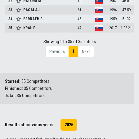
32
BÁTORA
M.
19
1962
46:03
33
PACALAJ
L.
61
1994
47:59
34
BERNÁTH
F.
46
1959
51:32
35
KRÁL
F.
47
2017
1:02:21
Showing 1 to 35 of 35 entries
1
Previous
Next
Started:
35 Competitors
Finished:
35 Competitors
Total:
35 Competitors
Results of previous years:
2025