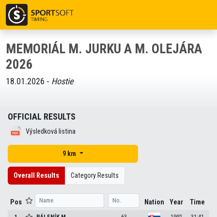
MEMORIÁL M. JURKU A M. OLEJÁRA
2026
18.01.2026 -
Hostie
OFFICIAL RESULTS
Výsledková listina
9 km
Overall Results
Category Results
Pos
Nation
Year
Time
1
PÁLENÍK
M.
63
1992
31:41