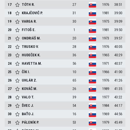
17
TÓTH
R.
27
1976
38:51
18
KRAJČOVIČ
P.
31
1981
39:00
19
VARGA
R.
30
1975
39:09
20
FITOŠ
E.
1
1981
39:50
21
ONDRIÁŠ
M.
20
1973
39:57
22
TRUSKO
V.
28
1976
40:05
23
HUDEČEK
K.
36
1965
40:29
24
HAVETTA
M.
56
1971
40:37
25
ČÍK
I.
10
1966
41:00
26
UHLÁR
Z.
65
1976
41:26
27
KOVÁČ
M.
26
1989
41:35
28
VALO
T.
39
1977
43:22
29
ŠVEC
J.
54
1984
44:17
30
BAŤO
J.
16
1969
44:56
31
PÁLENÍK
P.
53
1979
45:49