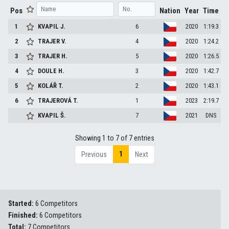
Pos
Nation
Year
Time
1
KVAPIL
J.
6
2020
1:19.3
2
TRAJER
V.
4
2020
1:24.2
3
TRAJER
H.
5
2020
1:26.5
4
DOULE
H.
3
2020
1:42.7
5
KOLÁŘ
T.
2
2020
1:43.1
6
TRAJEROVÁ
T.
1
2023
2:19.7
KVAPIL
Š.
7
2021
DNS
Showing 1 to 7 of 7 entries
1
Previous
Next
Started:
6 Competitors
Finished:
6 Competitors
Total:
7 Competitors