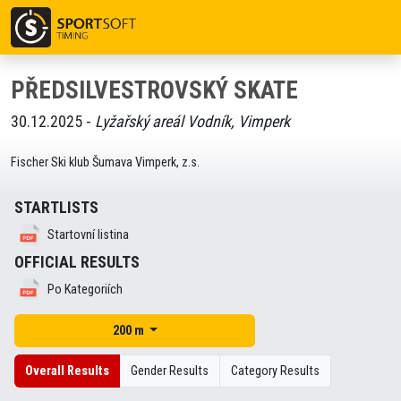
PŘEDSILVESTROVSKÝ SKATE
30.12.2025 -
Lyžařský areál Vodník, Vimperk
Fischer Ski klub Šumava Vimperk, z.s.
STARTLISTS
Startovní listina
OFFICIAL RESULTS
Po Kategoriích
200 m
Overall Results
Gender Results
Category Results