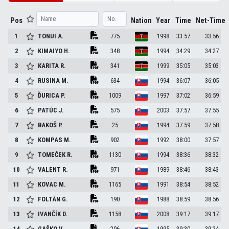
Pos
Nation
Year
Time
Net-Time
1
TONUI
A.
775
1998
33:57
33:56
2
KIMAIYO
H.
348
1994
34:29
34:27
3
KARITA
R.
341
1999
35:05
35:03
4
RUSINA
M.
634
1994
36:07
36:05
5
ĎURICA
P.
1009
1997
37:02
36:59
6
PATÚC
J.
575
2003
37:57
37:55
7
BAKOŠ
P.
25
1994
37:59
37:58
8
KOMPAS
M.
902
1992
38:00
37:57
9
TOMEČEK
R.
1130
1994
38:36
38:32
10
VALENT
R.
971
1989
38:46
38:43
11
KOVAC
M.
1165
1991
38:54
38:52
12
FOLTÁN
G.
190
1988
38:59
38:56
13
IVANČÍK
D.
1158
2008
39:17
39:17
14
GAŠKO
V.
206
1995
39:30
39:24