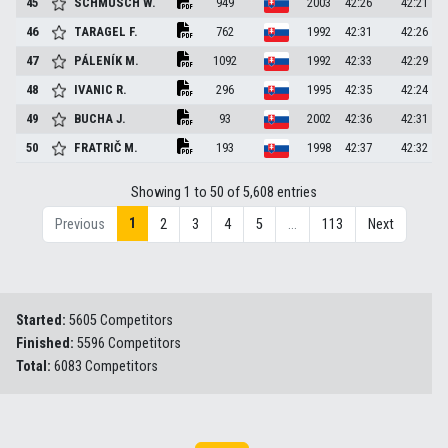
45
SCHMUSCH
W.
949
2003
42:26
42:21
46
TARAGEL
F.
762
1992
42:31
42:26
47
PÁLENÍK
M.
1092
1992
42:33
42:29
48
IVANIC
R.
296
1995
42:35
42:24
49
BUCHA
J.
93
2002
42:36
42:31
50
FRATRIČ
M.
193
1998
42:37
42:32
Showing 1 to 50 of 5,608 entries
1
Previous
2
3
4
5
…
113
Next
Started:
5605 Competitors
Finished:
5596 Competitors
Total:
6083 Competitors