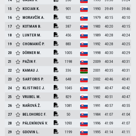
15
KOCIAN
K.
901
1990
39:49
39:46
16
MORAVČÍK
A.
922
1979
40:15
40:10
17
KOTMAN
B.
387
1983
40:20
40:15
18
LUNTER
M.
456
1989
40:28
40:24
19
CHOMANIČ
P.
883
1992
40:28
40:25
20
DÖRNER
M.
1005
1998
40:30
40:29
21
PAŽIN
F.
1198
2009
40:34
40:31
22
KAMAU
J.
336
2001
40:35
40:31
23
SARTORIS
P.
648
2002
40:46
40:41
24
KLISTINEC
J.
1045
1981
40:47
40:42
25
VRUBEL
M.
829
1992
40:51
40:47
26
NAŇOVÁ
Ž.
1081
1991
40:57
40:55
27
BELOHOREC
F.
50
1984
41:07
41:04
28
PÁLENÍKOVÁ
V.
1093
1996
41:09
41:07
29
GDOVIN
L.
1199
1995
41:14
41:11