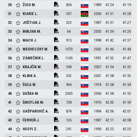
30
ŽIGO
M.
854
1989
41:24
41:19
31
KIARIE
L.
347
2000
41:31
41:28
32
JOŠTIAK
J.
323
1987
41:31
41:27
33
BIBLYAK
M.
64
2003
41:34
41:26
34
MACH
J.
915
1998
41:42
41:37
35
MEDVECZKY
M.
1070
2002
41:46
41:44
36
ZÁMEČNÍK
L.
1145
1991
41:52
41:47
37
KRAJČÍK
M.
394
2007
41:54
41:33
38
KLBIK
A.
352
2001
41:58
41:53
39
ŠUĽA
M.
964
1974
41:58
41:54
40
DUŠKA
M.
2045
2006
41:58
41:55
41
ŠMOTLÁK
M.
738
1976
42:03
41:59
42
GAŠPAROVIČ
A.
874
1994
42:06
42:01
43
ČERVEŇ
J.
126
1987
42:11
42:08
44
HEGYI
Z.
241
1990
42:23
42:20