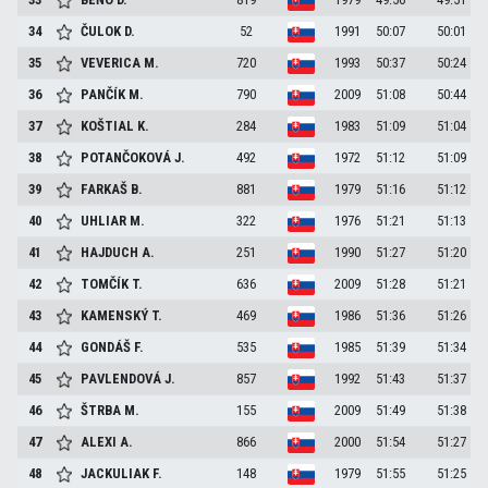
34
ČULOK
D.
52
1991
50:07
50:01
35
VEVERICA
M.
720
1993
50:37
50:24
36
PANČÍK
M.
790
2009
51:08
50:44
37
KOŠTIAL
K.
284
1983
51:09
51:04
38
POTANČOKOVÁ
J.
492
1972
51:12
51:09
39
FARKAŠ
B.
881
1979
51:16
51:12
40
UHLIAR
M.
322
1976
51:21
51:13
41
HAJDUCH
A.
251
1990
51:27
51:20
42
TOMČÍK
T.
636
2009
51:28
51:21
43
KAMENSKÝ
T.
469
1986
51:36
51:26
44
GONDÁŠ
F.
535
1985
51:39
51:34
45
PAVLENDOVÁ
J.
857
1992
51:43
51:37
46
ŠTRBA
M.
155
2009
51:49
51:38
47
ALEXI
A.
866
2000
51:54
51:27
48
JACKULIAK
F.
148
1979
51:55
51:25