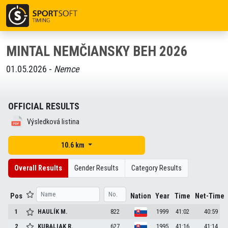
MINTAL NEMČIANSKY BEH 2026
01.05.2026 -
Nemce
OFFICIAL RESULTS
Výsledková listina
10.6 km
Overall Results
Gender Results
Category Results
Pos
Nation
Year
Time
Net-Time
1
HAULÍK
M.
822
1999
41:02
40:59
2
KUBALIAK
R.
627
1995
41:16
41:14