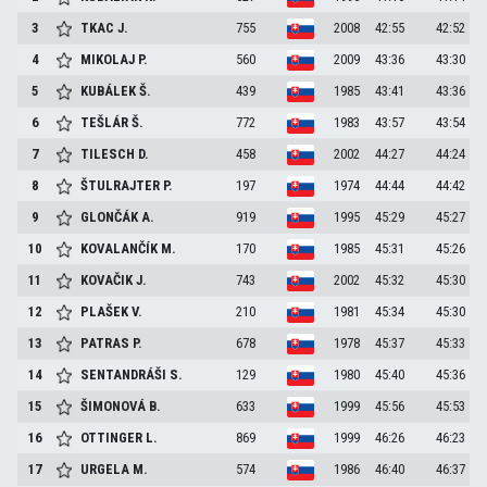
3
TKAC
J.
755
2008
42:55
42:52
4
MIKOLAJ
P.
560
2009
43:36
43:30
5
KUBÁLEK
Š.
439
1985
43:41
43:36
6
TEŠLÁR
Š.
772
1983
43:57
43:54
7
TILESCH
D.
458
2002
44:27
44:24
8
ŠTULRAJTER
P.
197
1974
44:44
44:42
9
GLONČÁK
A.
919
1995
45:29
45:27
10
KOVALANČÍK
M.
170
1985
45:31
45:26
11
KOVAČIK
J.
743
2002
45:32
45:30
12
PLAŠEK
V.
210
1981
45:34
45:30
13
PATRAS
P.
678
1978
45:37
45:33
14
SENTANDRÁŠI
S.
129
1980
45:40
45:36
15
ŠIMONOVÁ
B.
633
1999
45:56
45:53
16
OTTINGER
L.
869
1999
46:26
46:23
17
URGELA
M.
574
1986
46:40
46:37