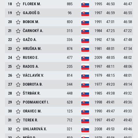
18
FLOREK
M.
885
1995
46:50
46:47
19
GAJDOŠ
D.
96
1997
46:59
46:55
20
BOBOK
M.
830
1991
47:01
46:58
21
ČARNOKÝ
A.
315
1984
47:25
47:22
22
GAŽO
A.
336
1992
47:56
47:48
23
HRUŠKA
M.
874
1981
48:01
47:54
24
RUSKO
E.
477
2009
48:05
48:02
25
RADOS
A.
205
1997
48:11
48:06
26
VÁCLAVÍK
V.
814
1979
48:15
48:01
27
DOBROTA
B.
344
1977
49:20
49:14
28
ŠTRBÁK
R.
448
1985
49:38
49:32
29
PODMANICKÝ
I.
628
1998
49:41
49:36
30
ORAVEC
M.
125
1990
49:47
49:33
31
TEREK
R.
712
1997
49:47
49:43
32
UHLIAROVÁ
X.
321
2008
49:53
49:46
33
BEŇO
D.
819
1979
49:56
49:51