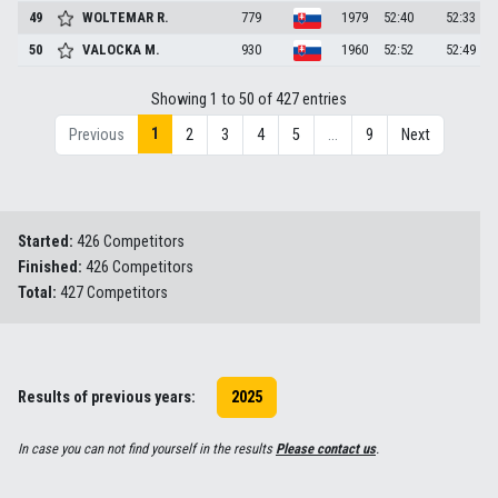
49
WOLTEMAR
R.
779
1979
52:40
52:33
50
VALOCKA
M.
930
1960
52:52
52:49
Showing 1 to 50 of 427 entries
1
Previous
2
3
4
5
…
9
Next
Started:
426 Competitors
Finished:
426 Competitors
Total:
427 Competitors
Results of previous years:
2025
In case you can not find yourself in the results
Please contact us
.