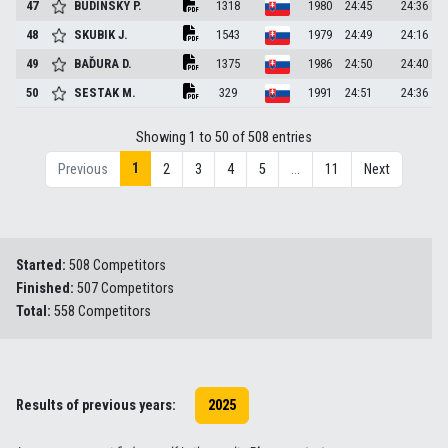
47
BUDINSKY
P.
1318
1980
24:45
24:36
48
SKUBIK
J.
1543
1979
24:49
24:16
49
BAĎURA
D.
1375
1986
24:50
24:40
50
SESTAK
M.
329
1991
24:51
24:36
Showing 1 to 50 of 508 entries
1
Previous
2
3
4
5
…
11
Next
Started:
508 Competitors
Finished:
507 Competitors
Total:
558 Competitors
Results of previous years:
2025