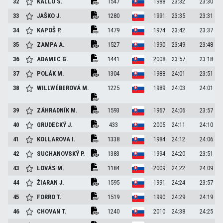
32
KALLO
S.
1547
1988
23:32
23:30
33
JAŠKO
J.
1280
1991
23:35
23:31
34
KAPOŠ
P.
1479
1974
23:42
23:37
35
ZAMPA
A.
1527
1990
23:49
23:48
36
ADAMEC
G.
1441
2008
23:57
23:18
37
POLÁK
M.
1304
1988
24:01
23:51
38
WILLWÉBEROVÁ
M.
1225
1989
24:03
24:01
39
ZÁHRADNÍK
M.
1593
1967
24:06
23:57
40
GRUDECKÝ
J.
433
2005
24:11
24:10
41
KOLLAROVA
I.
1338
1984
24:12
24:06
42
SUCHANOVSKÝ
P.
1383
1994
24:20
23:51
43
LOVÁS
M.
1184
2009
24:22
24:09
44
ŽIARAN
J.
1595
1991
24:24
23:57
45
FORRO
T.
1519
1990
24:29
24:19
46
CHOVAN
T.
1240
2010
24:38
24:25