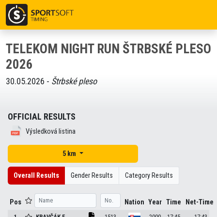
TELEKOM NIGHT RUN ŠTRBSKÉ PLESO
2026
30.05.2026 -
Štrbské pleso
OFFICIAL RESULTS
Výsledková listina
5 km
Overall Results
Gender Results
Category Results
Pos
Nation
Year
Time
Net-Time
1
KRAVČÁK
F.
1513
2000
17:45
17:43