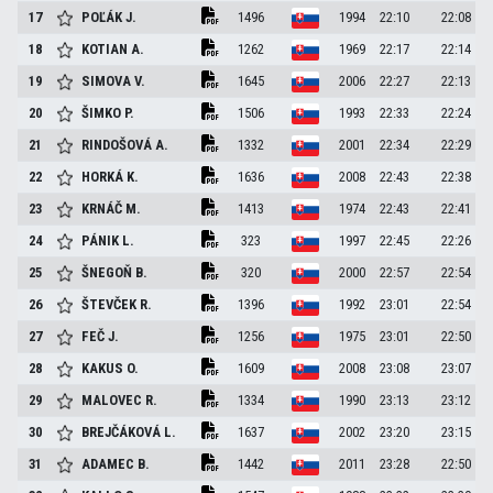
17
POĽÁK
J.
1496
1994
22:10
22:08
18
KOTIAN
A.
1262
1969
22:17
22:14
19
SIMOVA
V.
1645
2006
22:27
22:13
20
ŠIMKO
P.
1506
1993
22:33
22:24
21
RINDOŠOVÁ
A.
1332
2001
22:34
22:29
22
HORKÁ
K.
1636
2008
22:43
22:38
23
KRNÁČ
M.
1413
1974
22:43
22:41
24
PÁNIK
L.
323
1997
22:45
22:26
25
ŠNEGOŇ
B.
320
2000
22:57
22:54
26
ŠTEVČEK
R.
1396
1992
23:01
22:54
27
FEČ
J.
1256
1975
23:01
22:50
28
KAKUS
O.
1609
2008
23:08
23:07
29
MALOVEC
R.
1334
1990
23:13
23:12
30
BREJČÁKOVÁ
L.
1637
2002
23:20
23:15
31
ADAMEC
B.
1442
2011
23:28
22:50