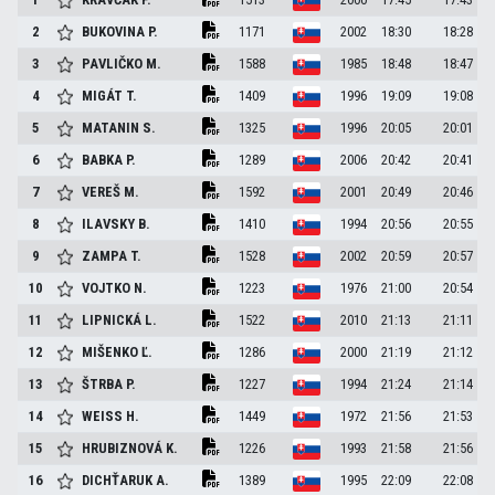
2
BUKOVINA
P.
1171
2002
18:30
18:28
3
PAVLIČKO
M.
1588
1985
18:48
18:47
4
MIGÁT
T.
1409
1996
19:09
19:08
5
MATANIN
S.
1325
1996
20:05
20:01
6
BABKA
P.
1289
2006
20:42
20:41
7
VEREŠ
M.
1592
2001
20:49
20:46
8
ILAVSKY
B.
1410
1994
20:56
20:55
9
ZAMPA
T.
1528
2002
20:59
20:57
10
VOJTKO
N.
1223
1976
21:00
20:54
11
LIPNICKÁ
L.
1522
2010
21:13
21:11
12
MIŠENKO
Ľ.
1286
2000
21:19
21:12
13
ŠTRBA
P.
1227
1994
21:24
21:14
14
WEISS
H.
1449
1972
21:56
21:53
15
HRUBIZNOVÁ
K.
1226
1993
21:58
21:56
16
DICHŤARUK
A.
1389
1995
22:09
22:08