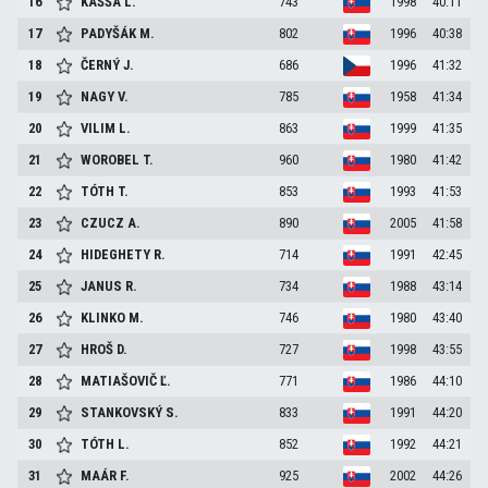
16
KAŠŠA
L.
743
1998
40:11
17
PADYŠÁK
M.
802
1996
40:38
18
ČERNÝ
J.
686
1996
41:32
19
NAGY
V.
785
1958
41:34
20
VILIM
L.
863
1999
41:35
21
WOROBEL
T.
960
1980
41:42
22
TÓTH
T.
853
1993
41:53
23
CZUCZ
A.
890
2005
41:58
24
HIDEGHETY
R.
714
1991
42:45
25
JANUS
R.
734
1988
43:14
26
KLINKO
M.
746
1980
43:40
27
HROŠ
D.
727
1998
43:55
28
MATIAŠOVIČ
Ľ.
771
1986
44:10
29
STANKOVSKÝ
S.
833
1991
44:20
30
TÓTH
L.
852
1992
44:21
31
MAÁR
F.
925
2002
44:26