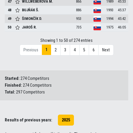
47
WILLWEBEROVA
M.
866
1989
45:33
48
BUJŇÁK
Š.
886
1993
45:37
49
ŠIMONČÍK
D.
953
1994
45:42
50
JAROŠ
R.
735
1975
46:05
Showing 1 to 50 of 274 entries
1
Previous
2
3
4
5
6
Next
Started:
274 Competitors
Finished:
274 Competitors
Total:
297 Competitors
Results of previous years:
2025