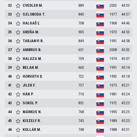
32
CVEDLER
M.
889
2002
44:33
33
SZLOBODA
T.
840
1977
44:37
34
HALGAŠ
Ľ.
708
1968
44:46
35
GREŇA
M.
905
1973
44:53
36
TARJANYI
R.
849
1991
44:58
37
AMBRUS
B.
651
2008
45:02
38
HALUZA
M.
709
1974
45:07
39
BELAN
M.
660
1991
45:14
40
HORVÁTH
D.
722
1992
45:18
41
JILEK
F.
737
1975
45:21
42
HÁN
P.
710
1981
45:24
43
SOKOL
P.
832
1972
45:25
44
MÁRKUS
N.
768
1995
45:25
45
KISZELY
R.
745
1989
45:25
46
KOLLÁR
M.
748
1988
45:31