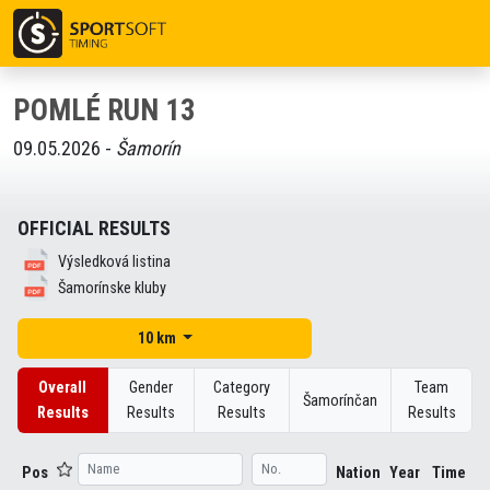
POMLÉ RUN 13
09.05.2026 -
Šamorín
OFFICIAL RESULTS
Výsledková listina
Šamorínske kluby
10 km
Overall
Gender
Category
Team
Šamorínčan
Results
Results
Results
Results
Pos
Nation
Year
Time