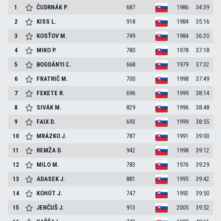
1
ČUDRNÁK
P.
687
1986
34:39
2
KISS
L.
918
1984
35:16
3
KOSŤOV
M.
749
1984
36:20
4
MIKO
P.
780
1978
37:18
5
BOGDÁNYI
Ľ.
668
1979
37:32
6
FRATRIČ
M.
700
1998
37:49
7
FEKETE
R.
696
1999
38:14
8
SIVÁK
M.
829
1996
38:48
9
FAIX
D.
693
1999
38:55
10
MRÁZKO
J.
787
1991
39:00
11
REMŽA
D.
942
1998
39:12
12
MILO
M.
783
1976
39:29
13
ADASEK
J.
881
1995
39:42
14
KOHÚT
J.
747
1992
39:50
15
JENČUŠ
J.
913
2005
39:52