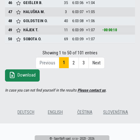
46
GEIßLER
B.
35
6:03:06
+1:04
47
HALUŠKA
M.
3
6:03:07
+1:05
48
GOLDSTEIN
O.
40
6:03:08
+1:06
49
HÁJEK
T.
11
6:03:09
+1:07
-00:00:10
50
SOBOTA
O.
69
6:03:09
+1:07
Showing 1 to 50 of 101 entries
1
Previous
2
3
Next
Download
In case you can not find yourself in the results
Please contact us
.
DEUTSCH
ENGLISH
ČEŠTINA
SLOVENŠTINA
© - SportSoft spol. s r.o - 2023 - 2026