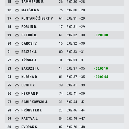
15
TAMMEPUU
R.
26
6:02:30
+28
16
MATĚJEK
Š.
75
6:02:30
+28
17
KUNTARIČ ŽIBERT
V.
64
6:02:31
+29
18
FORLIN
D.
17
6:02:31
+29
19
PETRIČ
B.
61
6:02:32
+30
-00:00:08
20
CAROSI
V.
15
6:02:32
+30
21
REJZEK
J.
80
6:02:33
+31
22
TŘÍSKA
A.
8
6:02:33
+31
23
BARUZZI
F.
14
6:02:37
+35
-00:00:10
24
KUBĚNA
D.
81
6:02:37
+35
-00:00:04
25
LEWIN
Y.
39
6:02:41
+39
26
HERMAN
F.
74
6:02:41
+39
27
SCHIPKOWSKI
J.
31
6:02:44
+42
28
PRÜNSTER
F.
23
6:02:46
+44
29
PASTVA
J.
84
6:02:49
+47
30
DVOŘÁK
S.
82
6:02:50
+48