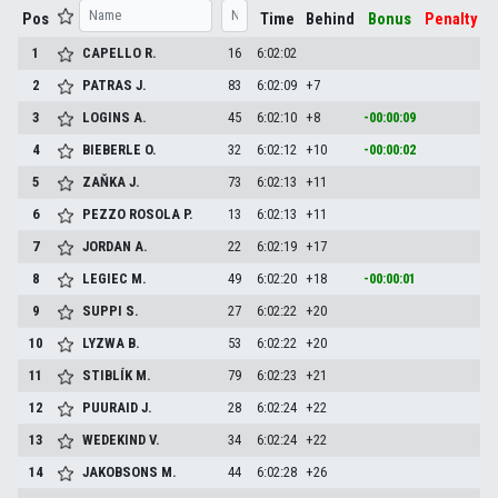
Pos
Time
Behind
Bonus
Penalty
1
CAPELLO
R.
16
6:02:02
2
PATRAS
J.
83
6:02:09
+7
3
LOGINS
A.
45
6:02:10
+8
-00:00:09
4
BIEBERLE
O.
32
6:02:12
+10
-00:00:02
5
ZAŇKA
J.
73
6:02:13
+11
6
PEZZO ROSOLA
P.
13
6:02:13
+11
7
JORDAN
A.
22
6:02:19
+17
8
LEGIEC
M.
49
6:02:20
+18
-00:00:01
9
SUPPI
S.
27
6:02:22
+20
10
LYZWA
B.
53
6:02:22
+20
11
STIBLÍK
M.
79
6:02:23
+21
12
PUURAID
J.
28
6:02:24
+22
13
WEDEKIND
V.
34
6:02:24
+22
14
JAKOBSONS
M.
44
6:02:28
+26