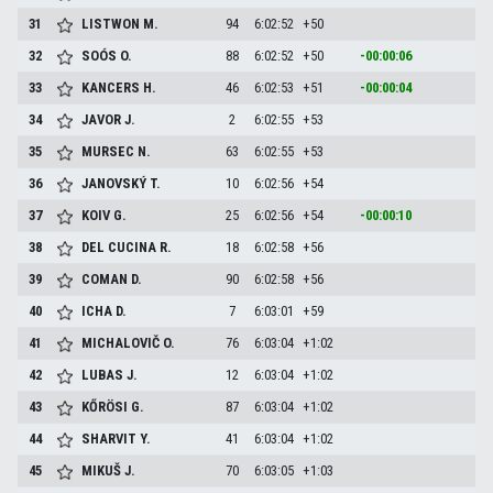
31
LISTWON
M.
94
6:02:52
+50
32
SOÓS
O.
88
6:02:52
+50
-00:00:06
33
KANCERS
H.
46
6:02:53
+51
-00:00:04
34
JAVOR
J.
2
6:02:55
+53
35
MURSEC
N.
63
6:02:55
+53
36
JANOVSKÝ
T.
10
6:02:56
+54
37
KOIV
G.
25
6:02:56
+54
-00:00:10
38
DEL CUCINA
R.
18
6:02:58
+56
39
COMAN
D.
90
6:02:58
+56
40
ICHA
D.
7
6:03:01
+59
41
MICHALOVIČ
O.
76
6:03:04
+1:02
42
LUBAS
J.
12
6:03:04
+1:02
43
KŐRÖSI
G.
87
6:03:04
+1:02
44
SHARVIT
Y.
41
6:03:04
+1:02
45
MIKUŠ
J.
70
6:03:05
+1:03