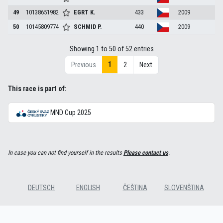
49
10138651982
EGRT
K.
433
2009
50
10145809774
SCHMID
P.
440
2009
Showing 1 to 50 of 52 entries
1
Previous
2
Next
This race is part of:
MND Cup 2025
In case you can not find yourself in the results
Please contact us
.
DEUTSCH
ENGLISH
ČEŠTINA
SLOVENŠTINA