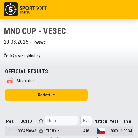
MND CUP - VESEC
23.08.2025 -
Vesec
Český svaz cyklistiky
OFFICIAL RESULTS
Absolutně
Kadeti
Pos
UCI ID
Nation
Year
Time
1
10094590643
TICHÝ
K.
418
2009
1:00:34