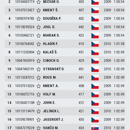
2
10104433719
BEČVÁŘ
O.
405
2009
1:00:34
3
10107315427
KMENT
Š.
407
2009
1:00:34
4
10092974783
DOUDĚRA
P.
402
2009
1:00:34
5
10118295524
JOGL
D.
442
2010
1:00:34
6
10105462121
MARIAK
S.
423
2009
1:00:34
7
10106764042
HLADÍK
F.
410
2010
1:01:38
8
10111202804
KALAŠ
Š.
451
2010
1:02:09
9
10047455919
CIBOCH
O.
429
2009
1:02:09
10
10047463191
STRÁNSKÝ
D.
401
2010
1:02:09
11
10115287312
ROUS
M.
441
2009
1:02:09
12
10107315326
KMENT
A.
408
2009
1:02:09
13
10106072716
VOLF
M.
417
2009
1:02:09
14
10106421108
JOHN
E.
412
2009
1:02:09
15
10115119479
JELÍNEK
L.
421
2010
1:02:09
16
10109378901
JASENSKÝ
J.
430
2009
1:02:09
17
10047379228
VANČO
M.
434
2010
1:02:09