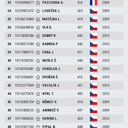
33
10160994217
PESCENDA
A.
416
2009
34
10139931473
LOVEČEK
J.
425
2009
35
10106213869
MATĚJKA
L.
419
2009
36
10106348356
VLK
D.
437
2010
37
10118282386
DOBRÝ
R.
443
2010
38
10149515780
KABRDA
P.
446
2010
39
10117896713
FARA
J.
411
2010
40
10114183532
MERLE
Š.
444
2010
41
10144743481
HORÁLEK
J.
439
2010
42
10112046401
DVOŘÁK
Š.
413
2010
43
10122277069
VACULÍK
J.
431
2010
44
10116273476
NYKL
T.
403
2010
45
10153853704
NĚMEC
V.
414
2009
46
10161858123
AMBROŽ
V.
447
2009
47
10119405263
HERINK
L.
420
2010
48
10157031765
PIPAL
B.
448
2009