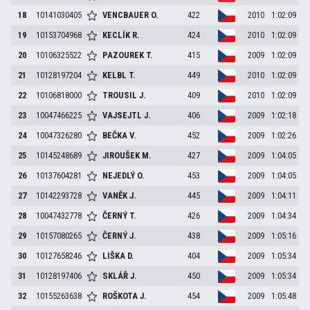
18
10141030405
VENCBAUER
O.
422
2010
1:02:09
19
10153704968
KECLÍK
R.
424
2010
1:02:09
20
10106325522
PAZOUREK
T.
415
2009
1:02:09
21
10128197204
KELBL
T.
449
2010
1:02:09
22
10106818000
TROUSIL
J.
409
2010
1:02:09
23
10047466225
VAJSEJTL
J.
406
2009
1:02:18
24
10047326280
BEČKA
V.
452
2009
1:02:26
25
10145248689
JIROUŠEK
M.
427
2009
1:04:05
26
10137604281
NEJEDLÝ
O.
453
2009
1:04:05
27
10142293728
VANĚK
J.
445
2009
1:04:11
28
10047432778
ČERNÝ
T.
426
2009
1:04:34
29
10157080265
ČERNÝ
J.
438
2009
1:05:16
30
10127658246
LIŠKA
D.
404
2009
1:05:34
31
10128197406
SKLÁŘ
J.
450
2009
1:05:34
32
10155263638
ROŠKOTA
J.
454
2009
1:05:48