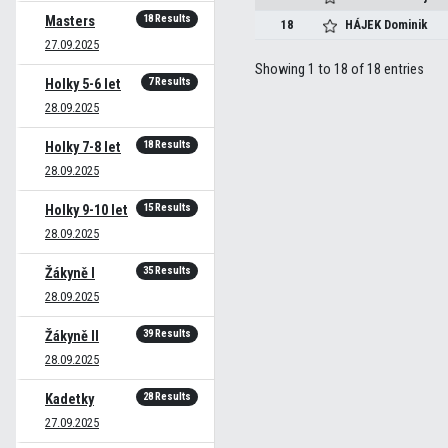
18 Results
Masters
18
HÁJEK
Dominik
27.09.2025
Showing 1 to 18 of 18 entries
7 Results
Holky 5-6 let
28.09.2025
18 Results
Holky 7-8 let
28.09.2025
15 Results
Holky 9-10 let
28.09.2025
35 Results
Žákyně I
28.09.2025
39 Results
Žákyně II
28.09.2025
28 Results
Kadetky
27.09.2025