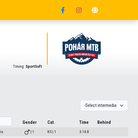
Timing:
SportSoft
Gender
Cat.
Time
Behind
na
| 1
K5 | 1
3:14.8