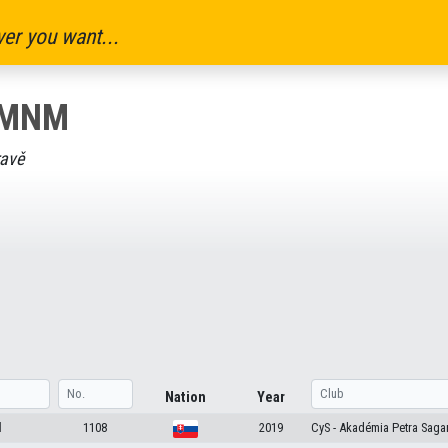
er you want...
NMNM
avě
Nation
Year
l
1108
2019
CyS - Akadémia Petra Saga