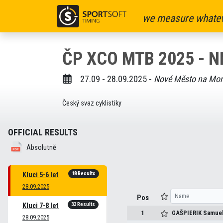
we measure whatev
ČP XCO MTB 2025 - 
27.09 - 28.09.2025 -
Nové Město na Mor
Český svaz cyklistiky
OFFICIAL RESULTS
Absolutně
18 Results
Kluci 5-6 let
28.09.2025
Pos
33 Results
Kluci 7-8 let
1
GAŠPIERIK
Samue
28.09.2025