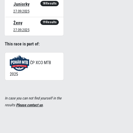
18 Results
Juniorky
27.09.2025
19 Results
Ženy
27.09.2025
This race is part of:
ČP XCO MTB
2025
In case you can not find yourself in the
results
Please contact us
.