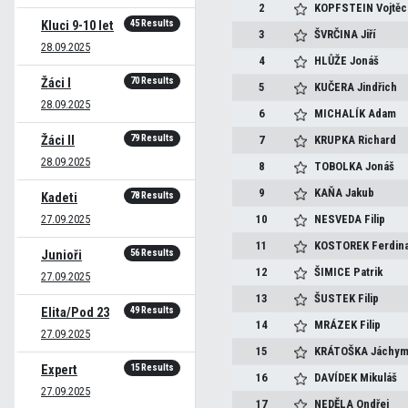
2
KOPFSTEIN
Vojtě
45 Results
Kluci 9-10 let
3
ŠVRČINA
Jiří
28.09.2025
4
HLŮŽE
Jonáš
70 Results
Žáci I
5
KUČERA
Jindřich
28.09.2025
6
MICHALÍK
Adam
79 Results
Žáci II
7
KRUPKA
Richard
28.09.2025
8
TOBOLKA
Jonáš
9
KAŇA
Jakub
78 Results
Kadeti
27.09.2025
10
NESVEDA
Filip
11
KOSTOREK
Ferdin
56 Results
Junioři
12
ŠIMICE
Patrik
27.09.2025
13
ŠUSTEK
Filip
49 Results
Elita/Pod 23
14
MRÁZEK
Filip
27.09.2025
15
KRÁTOŠKA
Jáchy
15 Results
Expert
16
DAVÍDEK
Mikuláš
27.09.2025
17
NEDĚLA
Ondřej