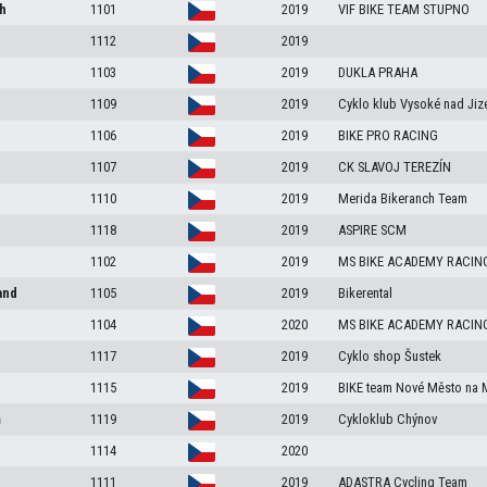
ch
1101
2019
VIF BIKE TEAM STUPNO
1112
2019
1103
2019
DUKLA PRAHA
1109
2019
Cyklo klub Vysoké nad Jiz
1106
2019
BIKE PRO RACING
1107
2019
CK SLAVOJ TEREZÍN
1110
2019
Merida Bikeranch Team
1118
2019
ASPIRE SCM
1102
2019
MS BIKE ACADEMY RACIN
and
1105
2019
Bikerental
1104
2020
MS BIKE ACADEMY RACIN
1117
2019
Cyklo shop Šustek
1115
2019
BIKE team Nové Město na 
m
1119
2019
Cykloklub Chýnov
1114
2020
1111
2019
ADASTRA Cycling Team