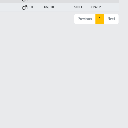
| 18
K5 | 18
5:03.1
+1:48.2
1
Previous
Next