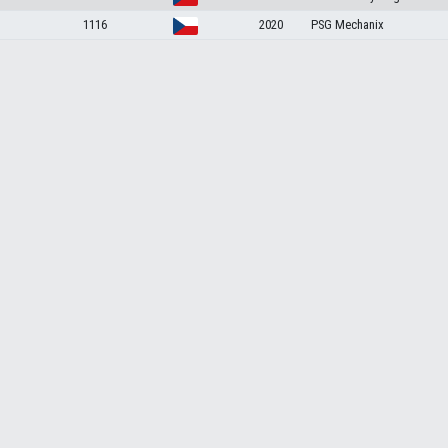
1116
2020
PSG Mechanix