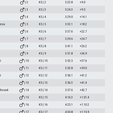
| 2
K5 | 2
3:23.8
+9.0
| 3
K5 | 3
3:24.3
+9.5
| 4
K5 | 4
3:29.0
+14.1
erou
| 5
K5 | 5
3:33.1
+18.2
| 6
K5 | 6
3:37.6
+22.7
| 7
K5 | 7
3:39.6
+24.7
| 8
K5 | 8
3:41.1
+26.2
| 9
K5 | 9
3:51.8
+36.9
G
| 10
K5 | 10
3:52.5
+37.6
| 11
K5 | 11
3:53.8
+39.0
G
| 12
K5 | 12
3:56.1
+41.2
| 13
K5 | 13
3:56.3
+41.4
Moravě
| 14
K5 | 14
3:57.6
+42.7
| 15
K5 | 15
4:16.3
+1:01.4
| 16
K5 | 16
4:25.1
+1:10.2
| 17
K5 | 17
4:30.8
+1:15.9