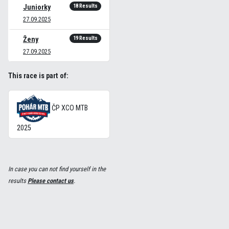
18 Results
Juniorky
27.09.2025
19 Results
Ženy
27.09.2025
This race is part of:
ČP XCO MTB
2025
In case you can not find yourself in the
results
Please contact us
.