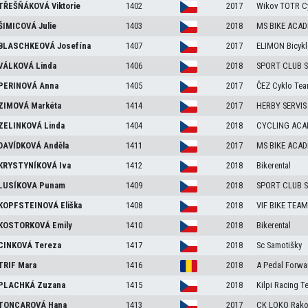
TŘEŠŇÁKOVÁ
Viktorie
1402
2017
Wikov TOTR C
ŠIMICOVÁ
Julie
1403
2018
MS BIKE ACA
BLASCHKEOVÁ
Josefína
1407
2017
ELIMON Bicykl
VÁLKOVÁ
Linda
1406
2018
SPORT CLUB S
PERINOVÁ
Anna
1405
2017
ČEZ Cyklo Tea
ZIMOVÁ
Markéta
1414
2017
HERBY SERVIS
ZELINKOVÁ
Linda
1404
2018
CYCLING ACA
DAVÍDKOVÁ
Anděla
1411
2017
MS BIKE ACA
KRYSTYNÍKOVÁ
Iva
1412
2018
Bikerental
LUSÍKOVA
Punam
1409
2018
SPORT CLUB S
KOPFSTEINOVÁ
Eliška
1408
2018
VIF BIKE TEA
KOSTORKOVÁ
Emily
1410
2018
Bikerental
CINKOVÁ
Tereza
1417
2018
Sc Samotišky
TRIF
Mara
1416
2018
A Pedal Forwa
PLACHKÁ
Zuzana
1415
2018
Kilpi Racing T
TONCAROVÁ
Hana
1413
2017
CK LOKO Rako