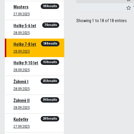
18 Results
Masters
27.09.2025
Showing 1 to 18 of 18 entries
7 Results
Holky 5-6 let
28.09.2025
18 Results
Holky 7-8 let
28.09.2025
15 Results
Holky 9-10 let
28.09.2025
35 Results
Žákyně I
28.09.2025
39 Results
Žákyně II
28.09.2025
28 Results
Kadetky
27.09.2025