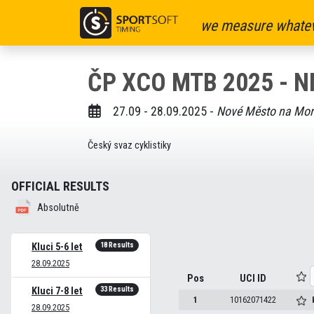
we measure whatev
ČP XCO MTB 2025 - 
27.09 - 28.09.2025 -
Nové Město na Mor
Český svaz cyklistiky
OFFICIAL RESULTS
Absolutně
18 Results
Kluci 5-6 let
28.09.2025
Pos
UCI ID
33 Results
Kluci 7-8 let
1
10162071422
28.09.2025