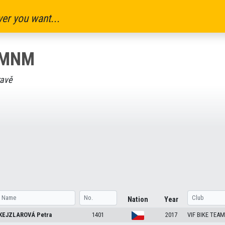
er you want...
NMNM
avě
Nation
Year
KEJZLAROVÁ
Petra
1401
2017
VIF BIKE TEA