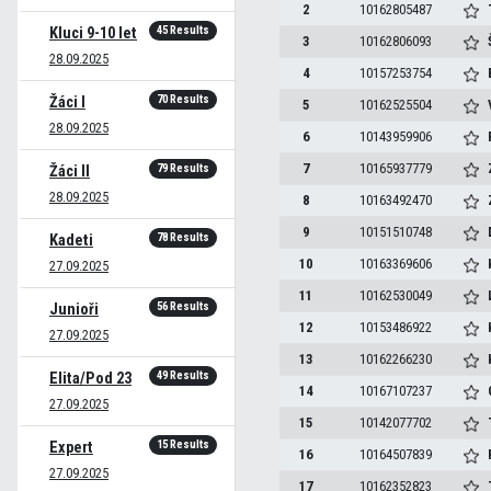
2
10162805487
45 Results
Kluci 9-10 let
3
10162806093
28.09.2025
4
10157253754
70 Results
Žáci I
5
10162525504
28.09.2025
6
10143959906
7
10165937779
79 Results
Žáci II
28.09.2025
8
10163492470
9
10151510748
78 Results
Kadeti
10
10163369606
27.09.2025
11
10162530049
56 Results
Junioři
12
10153486922
27.09.2025
13
10162266230
49 Results
Elita/Pod 23
14
10167107237
27.09.2025
15
10142077702
15 Results
Expert
16
10164507839
27.09.2025
17
10162352823