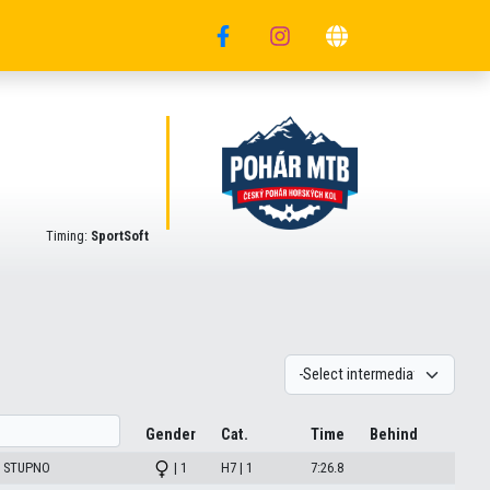
Timing:
SportSoft
Gender
Cat.
Time
Behind
M STUPNO
| 1
H7 | 1
7:26.8