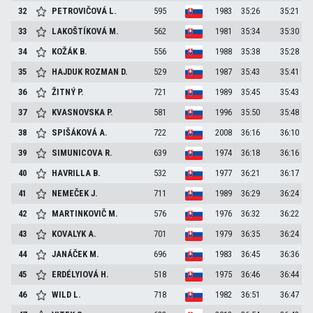
32
PETROVIČOVÁ
L.
595
1983
35:26
35:21
33
LAKOŠTÍKOVÁ
M.
562
1981
35:34
35:30
34
KOŽÁK
B.
556
1988
35:38
35:28
35
HAJDUK ROZMAN
D.
529
1987
35:43
35:41
36
ŽITNÝ
P.
721
1989
35:45
35:43
37
KVASNOVSKA
P.
581
1996
35:50
35:48
38
SPIŠÁKOVÁ
A.
722
2008
36:16
36:10
39
SIMUNICOVA
R.
639
1974
36:18
36:16
40
HAVRILLA
B.
532
1977
36:21
36:17
41
NEMEČEK
J.
711
1989
36:29
36:24
42
MARTINKOVIČ
M.
576
1976
36:32
36:22
43
KOVALYK
A.
701
1979
36:35
36:24
44
JANÁČEK
M.
696
1983
36:45
36:36
45
ERDÉLYIOVÁ
H.
518
1975
36:46
36:44
46
WILD
L.
718
1982
36:51
36:47