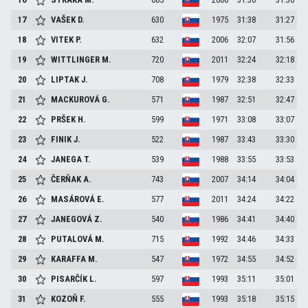
17
VAŠEK
D.
630
1975
31:38
31:27
18
VITEK
P.
632
2006
32:07
31:56
19
WITTLINGER
M.
720
2011
32:24
32:18
20
LIPTAK
J.
708
1979
32:38
32:33
21
MACKUROVÁ
G.
571
1987
32:51
32:47
22
PRŠEK
H.
599
1971
33:08
33:07
23
FINIK
J.
522
1987
33:43
33:30
24
JANEGA
T.
539
1988
33:55
33:53
25
ČERŇAK
A.
743
2007
34:14
34:04
26
MASÁROVÁ
E.
577
2011
34:24
34:22
27
JANEGOVÁ
Z.
540
1986
34:41
34:40
28
PUTALOVÁ
M.
715
1992
34:46
34:33
29
KARAFFA
M.
547
1972
34:55
34:52
30
PISARČÍK
L.
597
1993
35:11
35:01
31
KOZOŇ
F.
555
1993
35:18
35:15