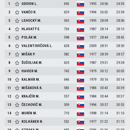
1
GDOVIN
L.
693
1995
24:06
24:05
2
VANČO
R.
629
1994
26:02
25:59
3
LEHOCKÝ
M.
565
1995
28:09
28:06
4
HLAVATÝ
E.
736
1987
28:14
28:10
5
POLÁK
M.
598
1977
28:44
28:42
6
VALENTOVIČOVÁ
L.
628
2009
28:51
28:50
7
MIŠÁK
P.
582
1977
28:59
28:57
8
ŠUŠOLIAK
M.
620
1987
29:31
29:28
9
HAVIER
M.
745
1979
30:12
30:03
10
KALMÁR
M.
646
1979
30:16
30:14
11
MIŠÁKOVÁ
K.
583
1986
30:43
30:39
12
KRAJČÍR
M.
557
1984
30:44
30:37
13
ČECHOVIČ
M.
509
1994
30:57
30:53
14
MURÍN
M.
710
1998
31:14
31:10
15
KOLHÁNEK
N.
552
1977
31:22
31:15
16
STRAKA
M.
685
2006
31:36
31:30