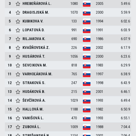
3
HREBEŇÁROVÁ
L.
1080
2005
5:49.6
4
DRAGISJSKÁ
M.
1070
2000
5:59.9
5
KUBIKOVA
V.
133
1994
6:02.6
6
LOPATOVÁ
D.
991
1991
6:03.9
7
RILJAKOVA
K.
690
1986
6:07.9
8
KVAŠŇOVSKÁ
Z.
226
2002
6:17.9
9
HUSÁROVÁ
T.
1056
2000
6:23.6
10
SEVCIKOVA
M.
818
1983
6:29.9
11
VARHOĽÁKOVÁ
M.
765
1997
6:38.9
12
STRAKOVÁ
S.
247
1998
6:43.9
13
HUDÁKOVÁ
B.
215
2001
6:46.1
14
ŠEVČÍKOVÁ
A.
1029
1993
6:49.4
15
HALLOVÁ
M.
1188
1982
6:50.9
16
VANIŠOVÁ
L.
470
1993
6:55.1
17
ZUBOVÁ
L.
1009
1988
7:04.4
18
STREĎANSKÁ
N.
1134
2002
7:06.4