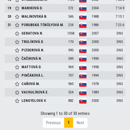
19
MANIKOVÁ
D.
572
2004
7:14.9
20
MALINOVSKÁ
B.
546
1988
7:15.1
21
PORUBSKÁ TÖKÖLYOVÁ
M.
254
1986
7:23.6
GERATOVA
N.
1058
2007
DNS
TRULÍKOVÁ
D.
170
2000
DNS
PIZDEROVÁ
N.
990
2000
DNS
ČAČIKOVÁ
N.
389
1990
DNS
MATTOVÁ
D.
969
1998
DNS
PINČÁKOVÁ
L.
707
1994
DNS
CAŇOVÁ
M.
960
1978
DNS
VACHULÍKOVÁ
E.
534
1989
DNS
LENGYELOVÁ
V.
882
2000
DNS
Showing 1 to 30 of 30 entries
1
Previous
Next