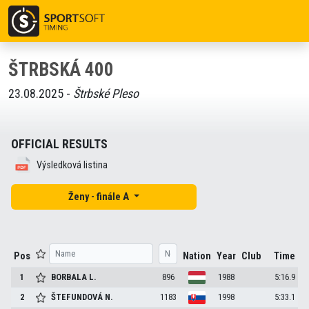
ŠTRBSKÁ 400
23.08.2025 -
Štrbské Pleso
OFFICIAL RESULTS
Výsledková listina
Ženy - finále A
Pos
Nation
Year
Club
Time
1
BORBALA
L.
896
1988
5:16.9
2
ŠTEFUNDOVÁ
N.
1183
1998
5:33.1