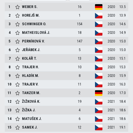
1
WEBER
S.
16
2020
13.5
2
HOREJŠ
M.
1
2020
13.9
3
SCHWINGER
O.
154
2020
14.6
4
MATHEISLOVÁ
J.
18
2020
14.9
5
PERNÍKOVÁ
V.
147
2020
15.0
6
JEŘÁBEK
J.
5
2020
15.0
7
KOLÁŘ
T.
13
2020
15.1
8
TRAJER
H.
10
2020
15.3
9
HLADÍK
M.
8
2020
15.9
10
TRAJER
V.
11
2020
16.3
11
TANZER
M.
2
2020
17.0
12
ŽIŽKOVÁ
K.
19
2021
18.4
13
ŽIŽKA
J.
4
2021
18.6
14
MATUŠEK
J.
6
2021
18.6
15
SAMEK
J.
12
2021
19.1