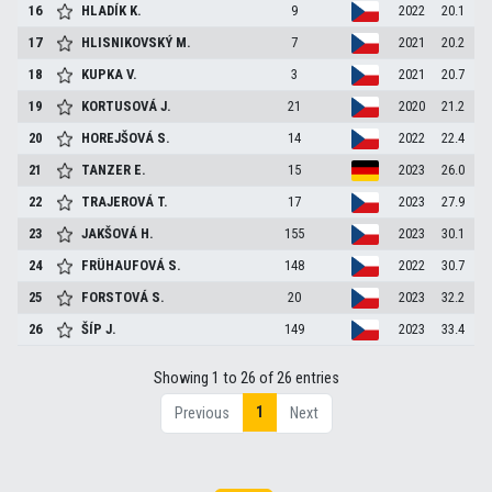
16
HLADÍK
K.
9
2022
20.1
17
HLISNIKOVSKÝ
M.
7
2021
20.2
18
KUPKA
V.
3
2021
20.7
19
KORTUSOVÁ
J.
21
2020
21.2
20
HOREJŠOVÁ
S.
14
2022
22.4
21
TANZER
E.
15
2023
26.0
22
TRAJEROVÁ
T.
17
2023
27.9
23
JAKŠOVÁ
H.
155
2023
30.1
24
FRÜHAUFOVÁ
S.
148
2022
30.7
25
FORSTOVÁ
S.
20
2023
32.2
26
ŠÍP
J.
149
2023
33.4
Showing 1 to 26 of 26 entries
1
Previous
Next