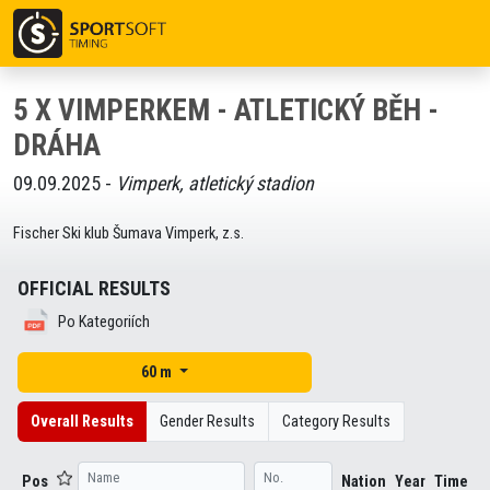
5 X VIMPERKEM - ATLETICKÝ BĚH -
DRÁHA
09.09.2025 -
Vimperk, atletický stadion
Fischer Ski klub Šumava Vimperk, z.s.
OFFICIAL RESULTS
Po Kategoriích
60 m
Overall Results
Gender Results
Category Results
Pos
Nation
Year
Time