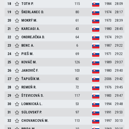
18
TOTH
P.
115
1984
28:09
19
ŠKERLANEC
D.
80
1974
28:17
20
MOKRÝ
M.
61
1973
28:39
21
KARCAGI
A.
43
1980
28:45
22
ONDREJIČKA
D.
64
1974
29:21
23
BENC
A.
6
1987
29:22
24
PIEŠ
M.
69
1971
29:22
25
KOVÁČ
M.
126
1989
29:37
26
JANOVIČ
F.
103
1980
29:40
27
ŤAPUŠÍK
M.
82
2006
29:42
28
REMEŇ
R.
72
1976
29:45
29
ŠTEVICOVÁ
S.
117
1983
29:47
30
LOMNICKÁ
L.
53
1994
29:48
31
SÚLOVSKÝ
P.
97
1991
29:53
32
CHOVANCOVÁ
M.
113
1997
30:13
33
BRIDA
M.
10
1969
30:15