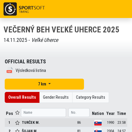
VEČERNÝ BEH VEĽKÉ UHERCE 2025
14.11.2025 -
Veľké Uherce
OFFICIAL RESULTS
Výsledková listina
7 km
Overall Results
Gender Results
Category Results
Pos
Nation
Year
Time
1
TURČEK
M.
86
1990
23:58
2
ŠUJAN
M.
81
2004
24:57