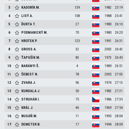
3
KADORÍK
M.
139
1982
25:19
4
LISÝ
A.
108
1988
25:41
5
ĎURTA
T.
27
1980
26:10
6
PODMANICKÝ
M.
70
1980
26:20
7
HROTEK
P.
125
1991
26:31
8
GROSS
A.
32
2003
26:42
9
ŤAPUŠÍK
M.
83
1973
26:45
10
BARÁNYI
Š.
4
1989
26:51
11
ŠEBEST
N.
78
2005
27:03
12
ZVARA
J.
96
1974
27:13
13
KUNDALA
J.
50
1982
27:21
14
STRUHÁR
I.
75
1986
27:35
15
KRÁL
J.
46
1969
27:54
16
BUGÁŇ
M.
11
1995
28:04
17
DEMETER
B.
17
1994
28:09