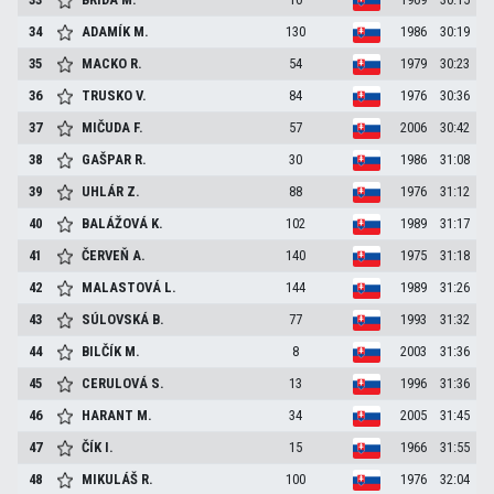
34
ADAMÍK
M.
130
1986
30:19
35
MACKO
R.
54
1979
30:23
36
TRUSKO
V.
84
1976
30:36
37
MIČUDA
F.
57
2006
30:42
38
GAŠPAR
R.
30
1986
31:08
39
UHLÁR
Z.
88
1976
31:12
40
BALÁŽOVÁ
K.
102
1989
31:17
41
ČERVEŇ
A.
140
1975
31:18
42
MALASTOVÁ
L.
144
1989
31:26
43
SÚLOVSKÁ
B.
77
1993
31:32
44
BILČÍK
M.
8
2003
31:36
45
CERULOVÁ
S.
13
1996
31:36
46
HARANT
M.
34
2005
31:45
47
ČÍK
I.
15
1966
31:55
48
MIKULÁŠ
R.
100
1976
32:04