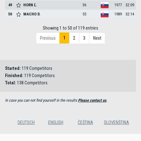
49
HORN
Ľ.
36
1977
32:09
50
MACHO
D.
55
1989
32:14
Showing 1 to 50 of 119 entries
1
Previous
2
3
Next
Started:
119 Competitors
Finished:
119 Competitors
Total:
138 Competitors
In case you can not find yourself in the results
Please contact us
.
DEUTSCH
ENGLISH
ČEŠTINA
SLOVENŠTINA