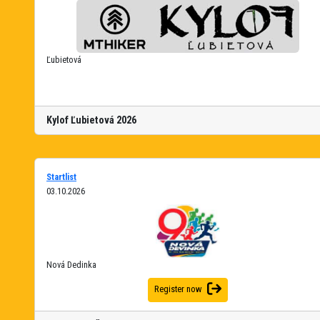
Ľubietová
Kylof Ľubietová 2026
Startlist
03.10.2026
Nová Dedinka
Register now