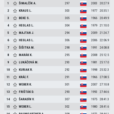
1
ŠIMALČÍK
A.
297
2003
20:27.9
2
KRAUS
L.
303
1977
20:35.1
3
BEKE
S.
305
1966
20:49.9
4
HEGLAS
L.
304
1979
21:10.0
5
MAJTAN
J.
294
2009
21:24.7
6
HEGLAS
L.
306
2006
22:06.9
7
ŠIŠITKA
M.
298
1991
24:08.8
8
MARÁK
K.
295
2008
25:12.5
9
LUKÁČOVÁ
M.
293
1981
25:17.0
10
KURIAK
R.
292
1998
25:32.3
11
KRÁĽ
F.
291
1966
27:08.5
12
WEBER
K.
301
2007
27:10.8
13
FRIŠTÁK
D.
290
1993
27:44.6
14
ŠARADÍN
V.
307
1975
28:41.3
15
WEBER
L.
302
1980
28:41.6
16
BAUMGARTNER
A.
308
1972
28:44.1