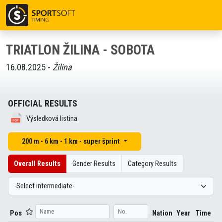
TRIATLON ŽILINA - SOBOTA
16.08.2025 -
Žilina
OFFICIAL RESULTS
Výsledková listina
200 m - 6 km - 1 km - super šprint
Overall Results
Gender Results
Category Results
Pos
Nation
Year
Time