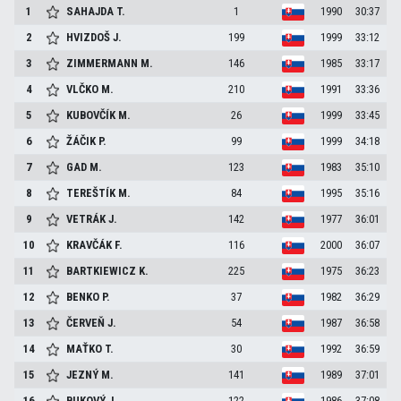
1
SAHAJDA
T.
1
1990
30:37
2
HVIZDOŠ
J.
199
1999
33:12
3
ZIMMERMANN
M.
146
1985
33:17
4
VLČKO
M.
210
1991
33:36
5
KUBOVČÍK
M.
26
1999
33:45
6
ŽÁČIK
P.
99
1999
34:18
7
GAD
M.
123
1983
35:10
8
TEREŠTÍK
M.
84
1995
35:16
9
VETRÁK
J.
142
1977
36:01
10
KRAVČÁK
F.
116
2000
36:07
11
BARTKIEWICZ
K.
225
1975
36:23
12
BENKO
P.
37
1982
36:29
13
ČERVEŇ
J.
54
1987
36:58
14
MAŤKO
T.
30
1992
36:59
15
JEZNÝ
M.
141
1989
37:01
16
BUKOVÝ
J.
122
1986
37:08