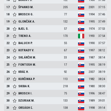
17
ŠPANKO
M.
205
2001
37:15
18
BROSCH
G.
77
1994
37:46
19
GLONČÁK
A.
132
1995
37:49
20
BJEL
S.
57
1974
37:53
21
TRENO
A.
170
1993
37:54
22
BALUCH
P.
55
1990
37:57
23
KOTRADY
V.
67
1997
38:12
24
SKLÁRČIK
M.
33
1987
38:14
25
FONTOSH
M.
17
1995
38:19
26
KRÁĽ
H.
92
2007
38:19
27
KURČINKA
P.
113
1982
38:24
28
SKIBA
K.
218
1980
38:30
29
BROSCH
I.
75
1996
38:47
30
DZURIAK
M.
133
1989
39:01
31
ORSÁGH
Ľ.
138
1998
39:14