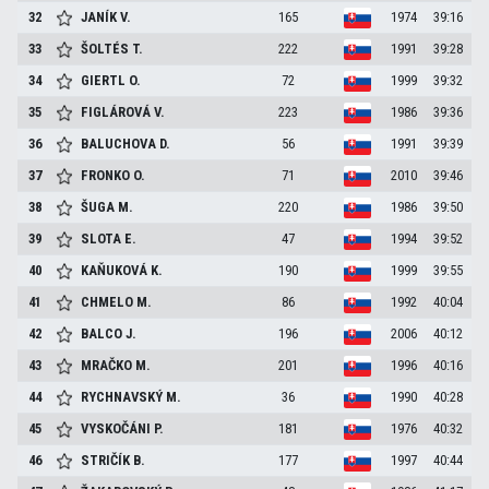
32
JANÍK
V.
165
1974
39:16
33
ŠOLTÉS
T.
222
1991
39:28
34
GIERTL
O.
72
1999
39:32
35
FIGLÁROVÁ
V.
223
1986
39:36
36
BALUCHOVA
D.
56
1991
39:39
37
FRONKO
O.
71
2010
39:46
38
ŠUGA
M.
220
1986
39:50
39
SLOTA
E.
47
1994
39:52
40
KAŇUKOVÁ
K.
190
1999
39:55
41
CHMELO
M.
86
1992
40:04
42
BALCO
J.
196
2006
40:12
43
MRAČKO
M.
201
1996
40:16
44
RYCHNAVSKÝ
M.
36
1990
40:28
45
VYSKOČÁNI
P.
181
1976
40:32
46
STRIČÍK
B.
177
1997
40:44