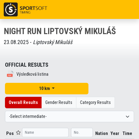
NIGHT RUN LIPTOVSKÝ MIKULÁŠ
23.08.2025 -
Liptovský Mikuláš
OFFICIAL RESULTS
Výsledková listina
10 km
Overall Results
Gender Results
Category Results
Pos
Nation
Year
Time