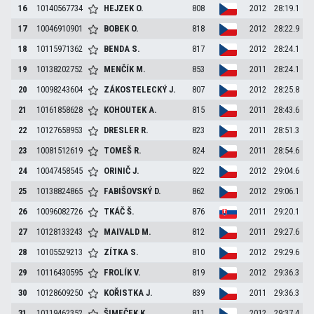
16
10140567734
HEJZEK
O.
808
2012
28:19.1
17
10046910901
BOBEK
O.
818
2012
28:22.9
18
10115971362
BENDA
S.
817
2012
28:24.1
19
10138202752
MENČÍK
M.
853
2011
28:24.1
20
10098243604
ZÁKOSTELECKÝ
J.
807
2012
28:25.8
21
10161858628
KOHOUTEK
A.
815
2011
28:43.6
22
10127658953
DRESLER
R.
823
2011
28:51.3
23
10081512619
TOMEŠ
R.
824
2011
28:54.6
24
10047458545
ORINIČ
J.
822
2012
29:04.6
25
10138824865
FABIŠOVSKÝ
D.
862
2012
29:06.1
26
10096082726
TKÁČ
Š.
876
2011
29:20.1
27
10128133243
MAIVALD
M.
812
2011
29:27.6
28
10105529213
ZÍTKA
S.
810
2012
29:29.6
29
10116430595
FROLÍK
V.
819
2012
29:36.3
30
10128609250
KOŘISTKA
J.
839
2011
29:36.3
31
10119462352
ŠIMEČEK
K.
811
2012
29:37.4