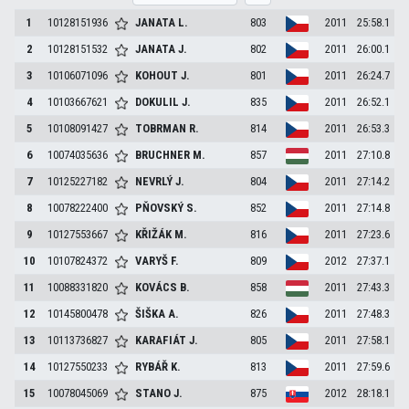
1
10128151936
JANATA
L.
803
2011
25:58.1
2
10128151532
JANATA
J.
802
2011
26:00.1
3
10106071096
KOHOUT
J.
801
2011
26:24.7
4
10103667621
DOKULIL
J.
835
2011
26:52.1
5
10108091427
TOBRMAN
R.
814
2011
26:53.3
6
10074035636
BRUCHNER
M.
857
2011
27:10.8
7
10125227182
NEVRLÝ
J.
804
2011
27:14.2
8
10078222400
PŇOVSKÝ
S.
852
2011
27:14.8
9
10127553667
KŘIŽÁK
M.
816
2011
27:23.6
10
10107824372
VARYŠ
F.
809
2012
27:37.1
11
10088331820
KOVÁCS
B.
858
2011
27:43.3
12
10145800478
ŠIŠKA
A.
826
2011
27:48.3
13
10113736827
KARAFIÁT
J.
805
2011
27:58.1
14
10127550233
RYBÁŘ
K.
813
2011
27:59.6
15
10078045069
STANO
J.
875
2012
28:18.1