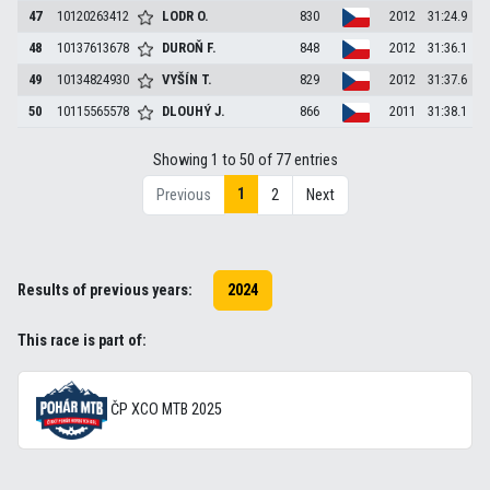
47
10120263412
LODR
O.
830
2012
31:24.9
48
10137613678
DUROŇ
F.
848
2012
31:36.1
49
10134824930
VYŠÍN
T.
829
2012
31:37.6
50
10115565578
DLOUHÝ
J.
866
2011
31:38.1
Showing 1 to 50 of 77 entries
1
Previous
2
Next
Results of previous years:
2024
This race is part of:
ČP XCO MTB 2025