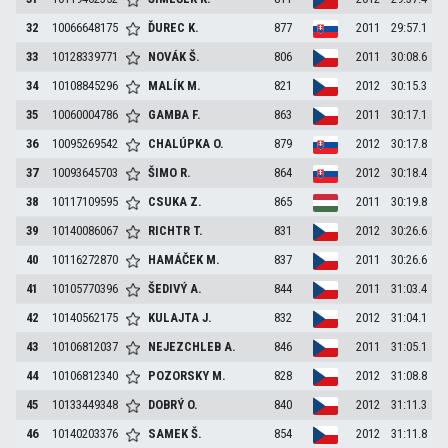
32
10066648175
ĎUREC
K.
877
2011
29:57.1
33
10128339771
NOVÁK
Š.
806
2011
30:08.6
34
10108845296
MALÍK
M.
821
2012
30:15.3
35
10060004786
GAMBA
F.
863
2011
30:17.1
36
10095269542
CHALÚPKA
O.
879
2012
30:17.8
37
10093645703
ŠIMO
R.
864
2012
30:18.4
38
10117109595
CSUKA
Z.
865
2011
30:19.8
39
10140086067
RICHTR
T.
831
2012
30:26.6
40
10116272870
HAMÁČEK
M.
837
2011
30:26.6
41
10105770396
ŠEDIVÝ
A.
844
2011
31:03.4
42
10140562175
KULAJTA
J.
832
2012
31:04.1
43
10106812037
NEJEZCHLEB
A.
846
2011
31:05.1
44
10106812340
POZORSKY
M.
828
2012
31:08.8
45
10133449348
DOBRÝ
O.
840
2012
31:11.3
46
10140203376
SAMEK
Š.
854
2012
31:11.8