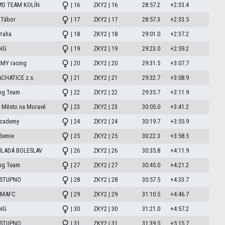
MD TEAM KOLÍN
| 16
ZKY2 | 16
28:57.2
+2:33.4
 Tábor
| 17
ZKY2 | 17
28:57.3
+2:33.5
raha
| 18
ZKY2 | 18
29:01.0
+2:37.2
ING
| 19
ZKY2 | 19
29:23.0
+2:59.2
MY racing
| 20
ZKY2 | 20
29:31.5
+3:07.7
CHATICE z.s.
| 21
ZKY2 | 21
29:32.7
+3:08.9
ng Team
| 22
ZKY2 | 22
29:35.7
+3:11.9
 Město na Moravě
| 23
ZKY2 | 23
30:05.0
+3:41.2
Academy
| 24
ZKY2 | 24
30:19.7
+3:55.9
demie
| 25
ZKY2 | 25
30:22.3
+3:58.5
LADÁ BOLESLAV
| 26
ZKY2 | 26
30:35.8
+4:11.9
ng Team
| 27
ZKY2 | 27
30:45.0
+4:21.2
 STUPNO
| 28
ZKY2 | 28
30:57.5
+4:33.7
 SMAFC
| 29
ZKY2 | 29
31:10.5
+4:46.7
ING
| 30
ZKY2 | 30
31:21.0
+4:57.2
 STUPNO
| 31
ZKY2 | 31
31:39.5
+5:15.7