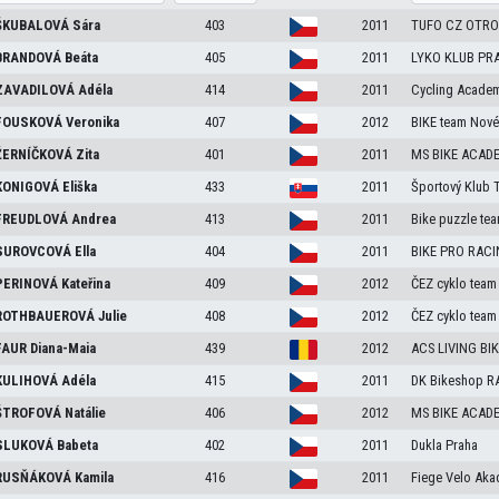
ŠKUBALOVÁ
Sára
403
2011
TUFO CZ OTRO
BRANDOVÁ
Beáta
405
2011
LYKO KLUB PRA
AVADILOVÁ
Adéla
414
2011
Cycling Acade
FOUSKOVÁ
Veronika
407
2012
BIKE team Nové
ERNÍČKOVÁ
Zita
401
2011
MS BIKE ACADE
KONIGOVÁ
Eliška
433
2011
Športový Klub 
FREUDLOVÁ
Andrea
413
2011
Bike puzzle te
SUROVCOVÁ
Ella
404
2011
BIKE PRO RAC
ERINOVÁ
Kateřina
409
2012
ČEZ cyklo team
ROTHBAUEROVÁ
Julie
408
2012
ČEZ cyklo team
FAUR
Diana-Maia
439
2012
ACS LIVING BIK
ULIHOVÁ
Adéla
415
2011
DK Bikeshop R
ŠTROFOVÁ
Natálie
406
2012
MS BIKE ACADE
SLUKOVÁ
Babeta
402
2011
Dukla Praha
RUSŇÁKOVÁ
Kamila
416
2011
Fiege Velo Aka