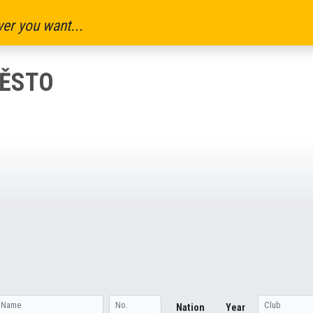
er you want...
MĚSTO
Nation
Year