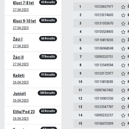
43 Results
Kluci 7-8 let
1
10120657977
27.04.2025
2
10125374605
50 Results
Kluci 9-10 let
3
10131055670
Z
27.04.2025
4
10105528405
66 Results
Žáci I
5
10116819205
Ž
27.04.2025
6
10106968348
7
10093320751
77 Results
Žáci II
27.04.2025
8
10113549594
9
10120172977
P
91 Results
Kadeti
10
10115818283
26.04.2025
11
10097467402
100 Results
Junioři
12
10116901350
K
26.04.2025
13
10125547787
62 Results
Elita/Pod 23
14
10095232257
26.04.2025
15
10106072009