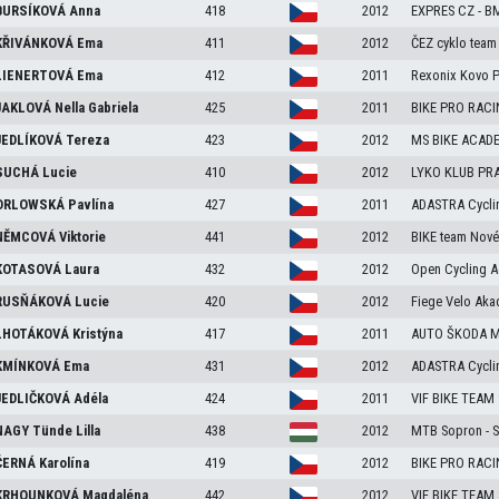
URSÍKOVÁ
Anna
418
2012
EXPRES CZ - B
ŘIVÁNKOVÁ
Ema
411
2012
ČEZ cyklo team
IENERTOVÁ
Ema
412
2011
Rexonix Kovo P
JAKLOVÁ
Nella Gabriela
425
2011
BIKE PRO RAC
EDLÍKOVÁ
Tereza
423
2012
MS BIKE ACADE
SUCHÁ
Lucie
410
2012
LYKO KLUB PRA
ORLOWSKÁ
Pavlína
427
2011
ADASTRA Cycli
NĚMCOVÁ
Viktorie
441
2012
BIKE team Nové
KOTASOVÁ
Laura
432
2012
Open Cycling 
RUSŇÁKOVÁ
Lucie
420
2012
Fiege Velo Aka
LHOTÁKOVÁ
Kristýna
417
2011
AUTO ŠKODA M
KMÍNKOVÁ
Ema
431
2012
ADASTRA Cycli
EDLIČKOVÁ
Adéla
424
2011
VIF BIKE TEAM
NAGY
Tünde Lilla
438
2012
MTB Sopron -
ČERNÁ
Karolína
419
2012
BIKE PRO RAC
KRHOUNKOVÁ
Magdaléna
442
2012
VIF BIKE TEAM