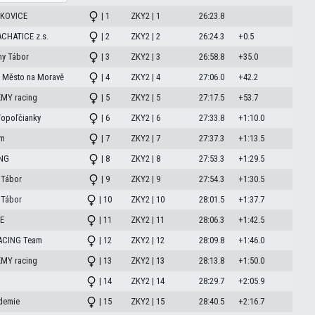
KOVICE
| 1
ZKY2 | 1
26:23.8
CHATICE z.s.
| 2
ZKY2 | 2
26:24.3
+0.5
my Tábor
| 3
ZKY2 | 3
26:58.8
+35.0
 Město na Moravě
| 4
ZKY2 | 4
27:06.0
+42.2
MY racing
| 5
ZKY2 | 5
27:17.5
+53.7
Topoľčianky
| 6
ZKY2 | 6
27:33.8
+1:10.0
am
| 7
ZKY2 | 7
27:37.3
+1:13.5
ING
| 8
ZKY2 | 8
27:53.3
+1:29.5
 Tábor
| 9
ZKY2 | 9
27:54.3
+1:30.5
 Tábor
| 10
ZKY2 | 10
28:01.5
+1:37.7
E
| 11
ZKY2 | 11
28:06.3
+1:42.5
ACING Team
| 12
ZKY2 | 12
28:09.8
+1:46.0
MY racing
| 13
ZKY2 | 13
28:13.8
+1:50.0
| 14
ZKY2 | 14
28:29.7
+2:05.9
demie
| 15
ZKY2 | 15
28:40.5
+2:16.7