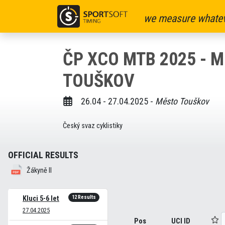
we measure whatev
ČP XCO MTB 2025 - 
TOUŠKOV
26.04 - 27.04.2025 -
Město Touškov
Český svaz cyklistiky
OFFICIAL RESULTS
Žákyně II
12 Results
Kluci 5-6 let
27.04.2025
Pos
UCI ID