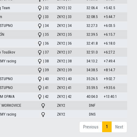
g Team
| 32
ZKY2 | 32
32:06.4
+5:42.5
am
| 33
ZKY2 | 33
32:08.5
+5:44.7
 STUPNO
| 34
ZKY2 | 34
32:27.3
+6:03.5
ČÍN
| 35
ZKY2 | 35
32:39.5
+6:15.7
| 36
ZKY2 | 36
32:41.8
+6:18.0
o Touškov
| 37
ZKY2 | 37
32:51.0
+6:27.2
MY racing
| 38
ZKY2 | 38
34:13.2
+7:49.4
| 39
ZKY2 | 39
34:38.5
+8:14.7
 STUPNO
| 40
ZKY2 | 40
35:26.5
+9:02.7
 STUPNO
| 41
ZKY2 | 41
35:59.5
+9:35.6
AM OPAVA
| 42
ZKY2 | 42
40:04.0
+13:40.1
BT MORKOVICE
ZKY2
DNF
MY racing
ZKY2
DNS
1
Previous
Next