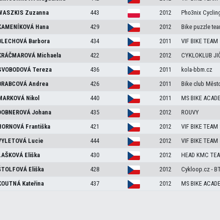
WASZKIS
Zuzanna
443
2012
Pho3nix Cyclin
KAMENÍKOVÁ
Hana
429
2012
Bike puzzle te
BLECHOVÁ
Barbora
434
2011
VIF BIKE TEAM
KRÁČMAROVÁ
Michaela
422
2012
CYKLOKLUB JI
SVOBODOVÁ
Tereza
436
2011
kola-bbm.cz
BRABCOVÁ
Andrea
426
2011
Bike club Měst
MARKOVÁ
Nikol
440
2011
MS BIKE ACADE
DOBNEROVÁ
Johana
435
2012
ROUVY
HORNOVÁ
Františka
421
2012
VIF BIKE TEAM
VYLETOVÁ
Lucie
444
2012
VIF BIKE TEAM
LAŠKOVÁ
Eliška
430
2012
HEAD KMC TE
ŠTOLFOVÁ
Eliška
428
2012
Cykloop.cz - 
KOUTNÁ
Kateřina
437
2012
MS BIKE ACADE