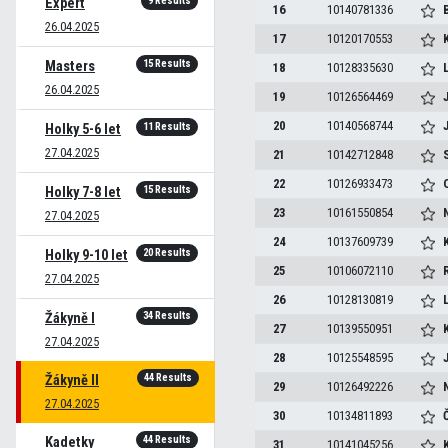
9 Results
Expert
16
10140781336
B
26.04.2025
17
10120170553
K
15 Results
Masters
18
10128335630
L
26.04.2025
19
10126564469
20
10140568744
J
11 Results
Holky 5-6 let
27.04.2025
21
10142712848
22
10126933473
15 Results
Holky 7-8 let
23
10161550854
27.04.2025
24
10137609739
20 Results
Holky 9-10 let
25
10106072110
27.04.2025
26
10128130819
34 Results
Žákyně I
27
10139550951
27.04.2025
28
10125548595
J
44 Results
Žákyně II
29
10126492226
27.04.2025
30
10134811893
44 Results
Kadetky
31
10141045256