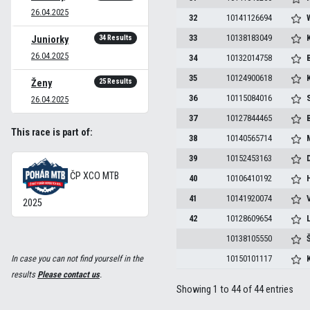
26.04.2025
32
10141126694
33
10138183049
34 Results
Juniorky
26.04.2025
34
10132014758
35
10124900618
25 Results
Ženy
36
10115084016
26.04.2025
37
10127844465
This race is part of:
38
10140565714
39
10152453163
ČP XCO MTB
40
10106410192
41
10141920074
2025
42
10128609654
10138105550
In case you can not find yourself in the
10150101117
results
Please contact us
.
Showing 1 to 44 of 44 entries