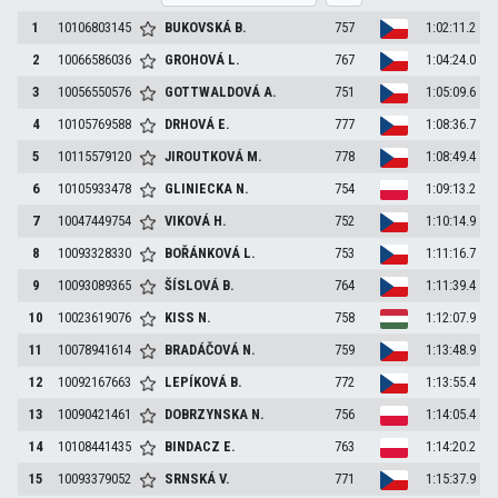
1
10106803145
BUKOVSKÁ
B.
757
1:02:11.2
2
10066586036
GROHOVÁ
L.
767
1:04:24.0
3
10056550576
GOTTWALDOVÁ
A.
751
1:05:09.6
4
10105769588
DRHOVÁ
E.
777
1:08:36.7
5
10115579120
JIROUTKOVÁ
M.
778
1:08:49.4
6
10105933478
GLINIECKA
N.
754
1:09:13.2
7
10047449754
VIKOVÁ
H.
752
1:10:14.9
8
10093328330
BOŘÁNKOVÁ
L.
753
1:11:16.7
9
10093089365
ŠÍSLOVÁ
B.
764
1:11:39.4
10
10023619076
KISS
N.
758
1:12:07.9
11
10078941614
BRADÁČOVÁ
N.
759
1:13:48.9
12
10092167663
LEPÍKOVÁ
B.
772
1:13:55.4
13
10090421461
DOBRZYNSKA
N.
756
1:14:05.4
14
10108441435
BINDACZ
E.
763
1:14:20.2
15
10093379052
SRNSKÁ
V.
771
1:15:37.9