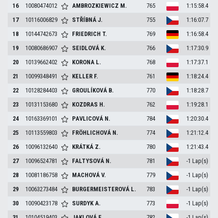
16
10080474012
AMBROZKIEWICZ
M.
765
1:15:58.4
17
10116006829
STŘÍBNÁ
J.
755
1:16:07.7
18
10144742673
FRIEDRICH
T.
769
1:16:58.4
19
10080686907
SEIDLOVÁ
K.
766
1:17:30.9
20
10139662402
KORONA
L.
768
1:17:37.1
21
10099348491
KELLER
F.
761
1:18:24.4
22
10128284403
GROULÍKOVÁ
B.
770
1:18:28.7
23
10131153680
KOZDRAS
H.
762
1:19:28.1
24
10163369101
PAVLICOVÁ
N.
784
1:20:30.4
25
10113559803
FRÖHLICHOVÁ
N.
774
1:21:12.4
26
10096132640
KRÁTKÁ
Z.
780
1:21:43.4
27
10096524781
FALTYSOVÁ
N.
781
-1 Lap(s)
28
10081186758
MACHOVÁ
V.
779
-1 Lap(s)
29
10063273484
BURGERMEISTEROVÁ
L.
783
-1 Lap(s)
30
10090423178
SURDYK
A.
773
-1 Lap(s)
31
10104519403
JAKLOVÁ
E.
782
-1 Lap(s)