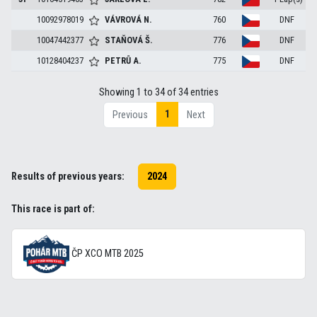
10092978019
VÁVROVÁ
N.
760
DNF
10047442377
STAŇOVÁ
Š.
776
DNF
10128404237
PETRŮ
A.
775
DNF
Showing 1 to 34 of 34 entries
1
Previous
Next
Results of previous years:
2024
This race is part of:
ČP XCO MTB 2025